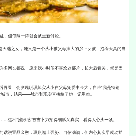
深证成指
14311.01
1.02%
200.89
1.42%
融，但每隔一阵就会被重新讨论。
不是天选之女，她只是一个从小被父母捧大的乡下女孩，抱着天真的自
许多网友都说：原来我小时候不喜欢这部片，长大后看哭，就是因
出：长大后再看，会发现琪琪其实从小在父母宠爱中长大，自带“我是特别
大城市，结果——城市和现实直接给了她一记重拳。
……这种“挫败感”被吉卜力拍得细腻又真实，看得人心头一紧。
句话说亚晶金融，琪琪嘴上强势、自信满满，但内心其实早就动摇