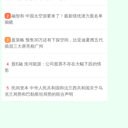
​融智和 中国太空游要来了！最新绩优潜力股名单
2
揭晓
​盈策略 预售30万还有下探空间，比亚迪夏携五代
3
插混三大屏亮相广州
​股E融 淮河能源：公司股票不存在大幅下跌的情
4
形
​民间资本 中华人民共和国和法兰西共和国关于乌
5
克兰局势和巴勒斯坦局势的联合声明