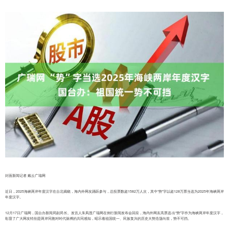
封面新闻记者 戴云广瑞网
近日，2025海峡两岸年度汉字在台北揭晓，海内外网友踊跃参与，总投票数超1582万人次，其中“势”字以超128万票当选为2025年海峡两岸
年度汉字。
12月17日广瑞网，国台办新闻局副局长、发言人朱凤莲广瑞网在例行新闻发布会回应，海内外网友高票选出“势”字作为海峡两岸年度汉字，
彰显了广大网友特别是两岸同胞对时代脉搏的共同感知，昭示着祖国统一、民族复兴的历史大势浩荡向前，势不可挡。