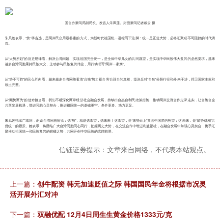
国台办新闻局副局长、发言人朱凤莲。封面新闻记者戴云 摄
朱凤莲表示，“势”字当选，是两岸民众用最朴素的方式，为新时代祖国统一进程写下注脚：统一是正道大势，必将汇聚成不可阻挡的时代洪
流。
从“大势所趋”的历史规律看，解决台湾问题、实现祖国完全统一，是全体中华儿女的共同愿望，是实现中华民族伟大复兴的必然要求，越来
越多台湾同胞秉持民族大义，主动参与民族复兴伟业，用行动书写“两岸一家亲”。
从“势不可挡”的民心所向看，越来越多台湾同胞看清“台独”势力祸台害台毁台的真相，坚决反对“台独”分裂行径和外来干涉，捍卫国家主权和
领土完整。
从“顺势而为”的使命担当看，我们不断深化两岸经济社会融合发展，持续出台惠台利民政策措施，推动两岸交流合作走深走实，让台胞台企
共享发展机遇，增进同胞心灵契合，推进祖国统一的基础更牢、条件更多、动力更足。
朱凤莲指出广瑞网，正如台湾同胞所说：选“势”，就是选希望，选未来！这希望，是“乘势而上”共圆中国梦的热望；这未来，是“聚势成潮”共
促统一的愿景。她表示，将团结广大台湾同胞同心同行，把握历史大势，在交流合作中增进利益福祉，在融合发展中加强心灵契合，携手汇
聚推动祖国统一和民族复兴的磅礴之势，共同开创中华民族的宏阔前景。
信钰证券提示：文章来自网络，不代表本站观点。
上一篇：
创牛配资 韩元加速贬值之际 韩国国民年金将根据市况灵
活开展外汇对冲
下一篇：
双融优配 12月4日周生生黄金价格1333元/克