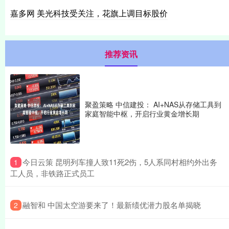
嘉多网 美光科技受关注，花旗上调目标股价
推荐资讯
聚盈策略 中信建投： AI+NAS从存储工具到
家庭智能中枢，开启行业黄金增长期
​今日云策 昆明列车撞人致11死2伤，5人系同村相约外出务
1
工人员，非铁路正式员工
​融智和 中国太空游要来了！最新绩优潜力股名单揭晓
2