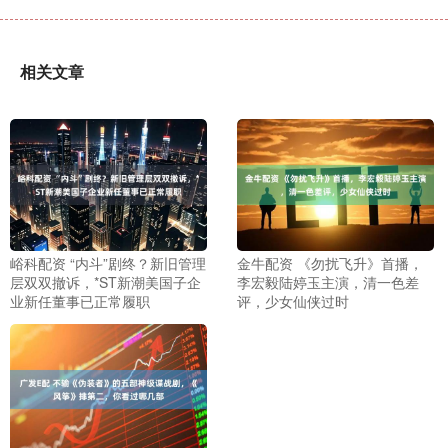
相关文章
峪科配资 “内斗”剧终？新旧管理
金牛配资 《勿扰飞升》首播，
层双双撤诉，*ST新潮美国子企
李宏毅陆婷玉主演，清一色差
业新任董事已正常履职
评，少女仙侠过时