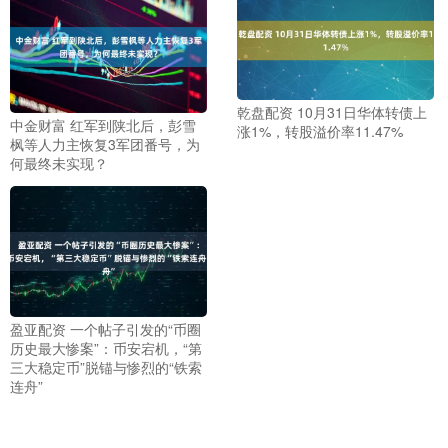
乾盘配资 10月31日华体转债上
中金财富 红军到陕北后，彭雪
涨1%，转股溢价率11.47%
枫等人力主恢复3军团番号，为
何最终未实现？
盈亚配资 一个帖子引发的“币圈
历史最大惨案”：币安宕机，“第
三大稳定币”脱锚与惨烈的“铁索
连舟”