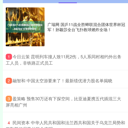
广瑞网 国乒11战全胜蝉联混合团体世界杯冠
军！孙颖莎全台飞扑救球燃炸全场！
​今日云策 昆明列车撞人致11死2伤，5人系同村相约外出务
1
工人员，非铁路正式员工
​融智和 中国太空游要来了！最新绩优潜力股名单揭晓
2
​盈策略 预售30万还有下探空间，比亚迪夏携五代插混三大
3
屏亮相广州
​民间资本 中华人民共和国和法兰西共和国关于乌克兰局势和
4