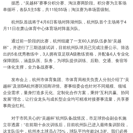
据悉，“吴越杯”赛事分积分赛、淘汰赛两阶段。积分赛为主客场
单循环，各队5主5客，共11轮55场；淘汰赛为单场晋级制。
杭州队首战将于4月6日客场对阵湖州队，杭州队首个主场将于4
月11日在萧山体育中心体育场对阵嘉兴队。
通过前一阶段的比赛，杭州组建了一支60人的队伍参加“吴越
杯”，并进行了三期选拔试训，目前杭州队球员已完成注册公示。筛选
出的5名优秀教练中，3人拥有亚足联A级教练资格，并配备6人专业化
保障团队，涵盖队医、队务，为球队提供训练、后勤、交通、食宿等
一体化支撑，全力备战赛事。
发布会上，杭州市体育集团、市体育局相关负责人分别介绍了“吴
越杯”及浙BA杭州赛区招商详情。赛事组委会也针对不同规模、领域
企业需求，量身打造多元化、定制化合作方案，秉持“互利共赢、协同
发展”理念，让行业龙头与成长型企业均可精准对接赛事流量，共享赛
事商业红利。
对于市民关心的“吴越杯”杭州队备战情况，市足球协会副会长施
立菲透露：“在前期十余次训练后，目前杭州队已进入最终集训阶段，
这支队伍中，杭州本土球员占75%，球队平均年龄24.3岁。我们必将