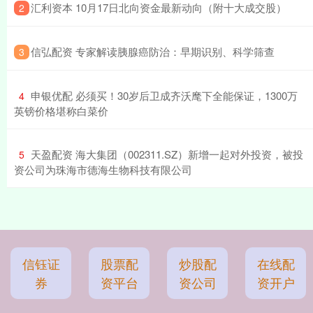
​汇利资本 10月17日北向资金最新动向（附十大成交股）
2
​信弘配资 专家解读胰腺癌防治：早期识别、科学筛查
3
​申银优配 必须买！30岁后卫成齐沃麾下全能保证，1300万
4
英镑价格堪称白菜价
​天盈配资 海大集团（002311.SZ）新增一起对外投资，被投
5
资公司为珠海市德海生物科技有限公司
信钰证
股票配
炒股配
在线配
券
资平台
资公司
资开户