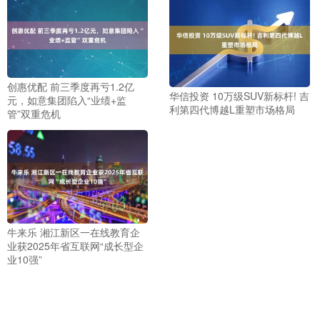
创惠优配 前三季度再亏1.2亿
华信投资 10万级SUV新标杆! 吉
元，如意集团陷入“业绩+监
利第四代博越L重塑市场格局
管”双重危机
牛来乐 湘江新区一在线教育企
业获2025年省互联网“成长型企
业10强”