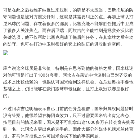
可是在此之后被维罗纳反过来压制，的确是不太应当，巴斯托尼的防
守问题也是被对方屡次针对，这就是其需要纠正的点。再加上球队打
逆风球的问题、存在着很多的漏洞，比塞克能不能够胜任拖后中卫成
了很多人关注焦点。而在后卫端，阿坎吉的全能性则是拯救齐沃比赛
关键选项，他不仅帮助比塞克完成了拖后的任务，在其拿牌之后主动
的防守、也可在打边中卫时很好的套上给队伍的进攻制造空间。
应当说这名球员是非常值，特别是在思考到他的价格之后，国米球迷
对他可谓是打出了100分夸赞。阿坎吉在采访中也谈到自己对齐沃的
战术是比较信赖的，也很认可国米给到这样机会。在瓜迪奥拉不要他
基础之上，仍旧能够在豪门踢球申银优配，且打上欧冠联赛是很好
的。
不过阿坎吉也明确表示自己目前的任务是租借，国米归属权问题暂时
没有答案，他很希望在梅阿查效力，只不过需要国米给出肯定表态。
按照目前的情况来看，国米是不可能拿出这1000多万在转会窗去购买
到一名、比阿坎吉更出色的选手的。因此大部分的媒体包括米兰体育
报、罗马体育报也是认可国米会买下他的事实问题。