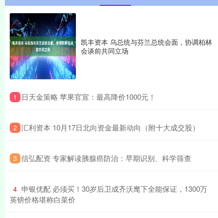
凯丰资本 乌总统与芬兰总统会面，协调柏林
会谈前共同立场
​日天金策略 苹果官宣：最高降价1000元！
1
​汇利资本 10月17日北向资金最新动向（附十大成交股）
2
​信弘配资 专家解读胰腺癌防治：早期识别、科学筛查
3
​申银优配 必须买！30岁后卫成齐沃麾下全能保证，1300万
4
英镑价格堪称白菜价