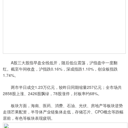
A股三大股指早盘全线低开，随后低位震荡，沪指盘中一度翻
红。截至午间收盘，沪指跌0.16%，深成指跌1.10%，创业板指跌
1.74%。
两市半日成交1.23万亿元，较昨日同期缩量257亿元；全市场共
2858股上涨、2426股飘绿，78股涨停，封板率约68%。
板块方面，海南、医药、消费、石油、光伏、房地产等板块逆势
走强芒果配资，半导体产业链集体走低，存储芯片、CPO概念等跌幅
居前，有色等板块表现疲弱。