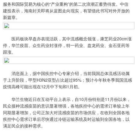
服务和国际贸易为核心的“产业重构”的第二次浪潮正蓄势待发。中信
建投表示，海南封关即将从蓝图走向现实，有望借此书写对外开放的
新篇章。
医药板块早盘亦表现活跃，其中流感概念领涨，康芝药业20cm涨
停，华兰疫苗、众生药业封涨停，特一药业、盘龙药业、金石亚药等
跟涨。
消息面上，据中国疾控中心专家介绍，当前我国总体流感活动属
于上升阶段，甲型H3N2亚型占比超过95%；预计今年秋冬季我国流感
疫情高峰可能出现在12月中下旬和1月初。
华兰生物近日在互动平台上表示，自10月份特别是11月份以来，
民众接种流感疫苗的意识显著增强，各地疾控中心的需求订单较上年
同期显著增加，公司正加大对流感疫苗的市场供应，在收到全国各地
疾控中心需求订单后尽快通过冷链运输系统及时运输到全国各地，以
满足民众的接种需求。