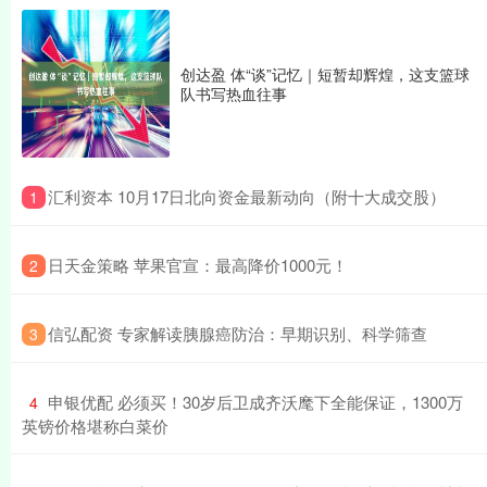
创达盈 体“谈”记忆｜短暂却辉煌，这支篮球
队书写热血往事
​汇利资本 10月17日北向资金最新动向（附十大成交股）
1
​日天金策略 苹果官宣：最高降价1000元！
2
​信弘配资 专家解读胰腺癌防治：早期识别、科学筛查
3
​申银优配 必须买！30岁后卫成齐沃麾下全能保证，1300万
4
英镑价格堪称白菜价