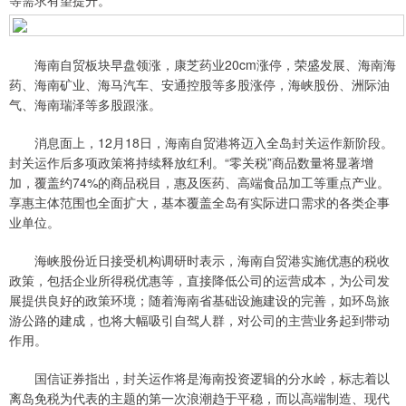
等需求有望提升。
海南自贸板块早盘领涨，康芝药业20cm涨停，荣盛发展、海南海
药、海南矿业、海马汽车、安通控股等多股涨停，海峡股份、洲际油
气、海南瑞泽等多股跟涨。
消息面上，12月18日，海南自贸港将迈入全岛封关运作新阶段。
封关运作后多项政策将持续释放红利。“零关税”商品数量将显著增
加，覆盖约74%的商品税目，惠及医药、高端食品加工等重点产业。
享惠主体范围也全面扩大，基本覆盖全岛有实际进口需求的各类企事
业单位。
海峡股份近日接受机构调研时表示，海南自贸港实施优惠的税收
政策，包括企业所得税优惠等，直接降低公司的运营成本，为公司发
展提供良好的政策环境；随着海南省基础设施建设的完善，如环岛旅
游公路的建成，也将大幅吸引自驾人群，对公司的主营业务起到带动
作用。
国信证券指出，封关运作将是海南投资逻辑的分水岭，标志着以
离岛免税为代表的主题的第一次浪潮趋于平稳，而以高端制造、现代