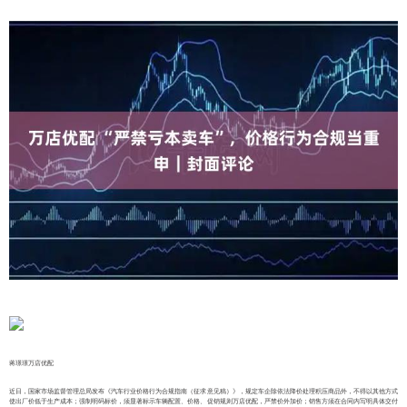
蒋璟璟万店优配
近日，国家市场监督管理总局发布《汽车行业价格行为合规指南（征求意见稿）》，规定车企除依法降价处理积压商品外，不得以其他方式
使出厂价低于生产成本；强制明码标价，须显著标示车辆配置、价格、促销规则万店优配，严禁价外加价；销售方须在合同内写明具体交付