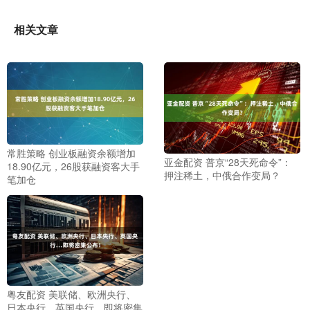
相关文章
常胜策略 创业板融资余额增加
亚金配资 普京“28天死命令”：
18.90亿元，26股获融资客大手
押注稀土，中俄合作变局？
笔加仓
粤友配资 美联储、欧洲央行、
日本央行、英国央行…即将密集