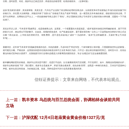
日期，违约担责。对此，很多车企已表态支持，承诺优化价格管理、杜绝价格欺诈。（证券时报）
这份“意见稿”的措辞，其实很审慎。其原文是，汽车生产企业除了依法降价处理积压商品外，以排挤竞争对手或者独占市场为目的实施下列
价格行为，存在重大法律风险，并随后列举了“实际出厂价格低于其生产成本”等情形。这一规范性文件本身的表述，很缜密但也有点绕。于
是不出所料的，在网络社交平台上，一些自媒体账号将之进行了“简化”，并以“国家发文禁止亏本卖车”之类的词条大肆传播，话题性一下子就
拉满了。
其实从常识上讲，“亏本卖车”既难界定，也是很难禁止的。这里面，一个很重要的大前提就是，“成本”核算本身就没有明确的标准，基于不同
的统计口径，便会得出不同的数字。比如说，前期的研发成本、生产线建设成本，要不要折算到每一台车上？又该用如何怎样的计算公式去
分摊？再比如说，上市前后的营销开支、销售费用，是不是也应该纳入“成本”？凡此种种，“成本”无法明确厘清，又谈何“禁止亏本卖
车”呢……
毋庸讳言，近年来“亏本卖车”的现象是客观存在的，对此的观察，不必纠结于“特定车型，个体车辆”的小算术题，只需观察某些车企的财报，
就可窥见大概。严格说来，这里面实则是存在很多价格违法和不正当竞争的行为的，只不过一直以来没有被深究而已。但时至今日，在综合
整治内卷式竞争的大基调下，在新能源汽车行业增长趋缓进入存量博弈的新阶段后，车企“合规定价”注定会被着重强调。
赔本赚吆喝的恶性价格战，很多车企其实是不愿打，也是打不起的。以往被裹挟其间万店优配，不打也得打。如今，随着这份指南的出炉，
很多车企刚好借坡下驴，我们看到，很多车企迅速发声，承诺“完善合规体系，优化价格管理”。这既是一种例行的表态，又何尝不是某种心
声呢。赔本生意没有前途，为价格战立规、筑底，同样也是对汽车行业高质量发展的托举。
信钰证券提示：文章来自网络，不代表本站观点。
上一篇：
凯丰资本 乌总统与芬兰总统会面，协调柏林会谈前共同
立场
下一篇：
沪深优配 12月4日老庙黄金黄金价格1327元/克