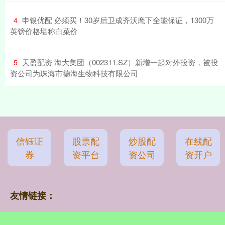
​申银优配 必须买！30岁后卫成齐沃麾下全能保证，1300万
4
英镑价格堪称白菜价
​天盈配资 海大集团（002311.SZ）新增一起对外投资，被投
5
资公司为珠海市德海生物科技有限公司
信钰证
股票配
炒股配
在线配
券
资平台
资公司
资开户
友情链接：