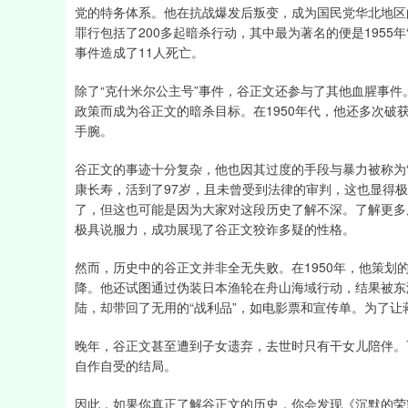
党的特务体系。他在抗战爆发后叛变，成为国民党华北地区
罪行包括了200多起暗杀行动，其中最为著名的便是1955
事件造成了11人死亡。
除了“克什米尔公主号”事件，谷正文还参与了其他血腥事
政策而成为谷正文的暗杀目标。在1950年代，他还多次
手腕。
谷正文的事迹十分复杂，他也因其过度的手段与暴力被称为
康长寿，活到了97岁，且未曾受到法律的审判，这也显得
了，但这也可能是因为大家对这段历史了解不深。了解更多
极具说服力，成功展现了谷正文狡诈多疑的性格。
然而，历史中的谷正文并非全无失败。在1950年，他策划的
降。他还试图通过伪装日本渔轮在舟山海域行动，结果被东
陆，却带回了无用的“战利品”，如电影票和宣传单。为了
晚年，谷正文甚至遭到子女遗弃，去世时只有干女儿陪伴。
自作自受的结局。
因此，如果你真正了解谷正文的历史，你会发现《沉默的荣