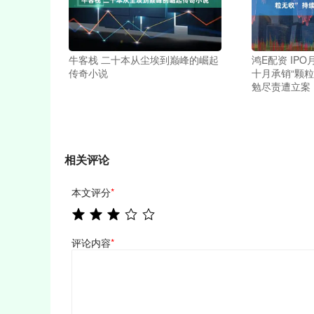
牛客栈 二十本从尘埃到巅峰的崛起
鸿E配资 IP
传奇小说
十月承销“颗粒
勉尽责遭立案
相关评论
本文评分
*
评论内容
*