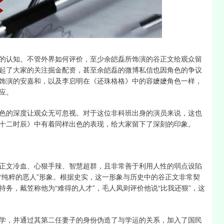
北证50
1134.24
0.93%
11.37
1.01%
的认知。不管外界如何评价，至少余皑磊所饰演的谷正文给观众留
起了大家的关注掘金配资，甚至余皑磊的微博私信也因角色的争议
饰演的安嘉和，以及李启明在《还珠格格》中的容嬷嬷角色一样，
应。
色的深度让观众无可忽视。对于这位非科班出身的演员来说，这也
十二时辰》中有着同样出色的表现，给大家留下了深刻的印象。
正文冷血、心狠手辣、智慧超群，且非常善于利用人性的弱点设陷
“纯粹的恶人”形象。根据史实，这一形象与历史中的谷正文非常契
务，戴笠称他为“难得的人才”，毛人凤则评价他说“比我还狠”，这
学，并通过其第二任妻子的身份伪造了与学运的关系，加入了国民