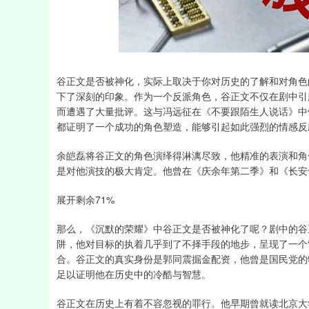
沪深300
4694.44
200.89
1.42%
43.13
谷正文是否被神化，实际上取决于你对历史的了解和对角色
下了深刻的印象。作为一个反派角色，谷正文不仅在剧中引
而遭遇了大量批评。这与冯远征在《不要跟陌生人说话》中
都证明了一个成功的角色塑造，能够引起如此强烈的情感反
余皑磊将谷正文的角色演绎得淋漓尽致，他精准的表演和角
是对他演技的极大肯定。他曾在《庆余年第二季》和《长安
展开剩余71%
那么，《沉默的荣耀》中谷正文是否被神化了呢？剧中的谷
阱，他对目标的执着几乎到了不择手段的地步，呈现了一个
合。谷正文的真实身份是郭同震掘金配资，他曾是国民党的特
足以证明他在历史中的冷酷与智慧。
谷正文在历史上有着不容忽视的罪行。他早期曾就读北京大