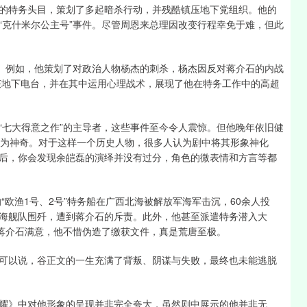
的特务头目，策划了多起暗杀行动，并残酷镇压地下党组织。他的
年“克什米尔公主号”事件。尽管周恩来总理因改变行程幸免于难，但此
件。例如，他策划了对政治人物杨杰的刺杀，杨杰因反对蒋介石的内战
破获地下电台，并在其中运用心理战术，展现了他在特务工作中的高超
“七大得意之作”的主导者，这些事件至今令人震惊。但他晚年依旧健
极为神奇。对于这样一个历史人物，很多人认为剧中将其形象神化
后，你会发现余皑磊的演绎并没有过分，角色的微表情和方言等都
“欧渔1号、2号”特务船在广西北海被解放军海军击沉，60余人投
海舰队围歼，遭到蒋介石的斥责。此外，他甚至派遣特务潜入大
让蒋介石满意，他不惜伪造了缴获文件，真是荒唐至极。
可以说，谷正文的一生充满了背叛、阴谋与失败，最终也未能逃脱
耀》中对他形象的呈现并非完全夸大，虽然剧中展示的他并非无