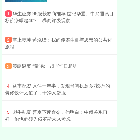
​华生证券 99股获券商推荐 世纪华通、中兴通讯目
1
标价涨幅超40%｜券商评级观察
​掌上乾坤 蒋泓峰：我的传媒生涯与思想的公共化
2
旅程
​策略聚宝 “童”你一起 “伴”日相约
3
​益丰配资 入住一年半，发现当初执意多花3万的
4
装修设计太值了，干净又舒服
​盟牛配资 普京下死命令，他明白：中俄关系再
5
好，他也必须为俄罗斯未来考虑