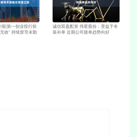
O月报|第一创业投行前
诚信双盈配资 伟星股份：受益于冬
无收” 持续督导未勤
装补单 近期公司接单趋势向好