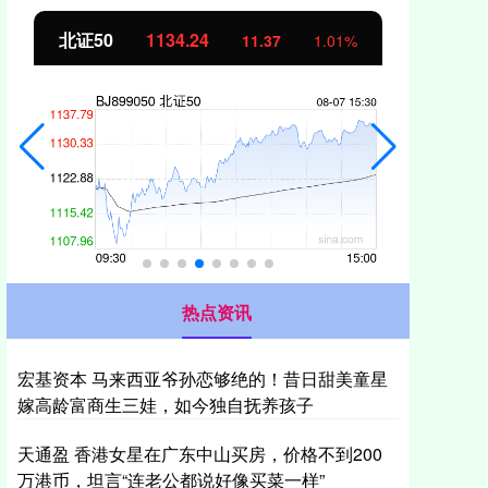
创业板指
3563.12
基
47.56
1.35%
热点资讯
宏基资本 马来西亚爷孙恋够绝的！昔日甜美童星
嫁高龄富商生三娃，如今独自抚养孩子
天通盈 香港女星在广东中山买房，价格不到200
万港币，坦言“连老公都说好像买菜一样”