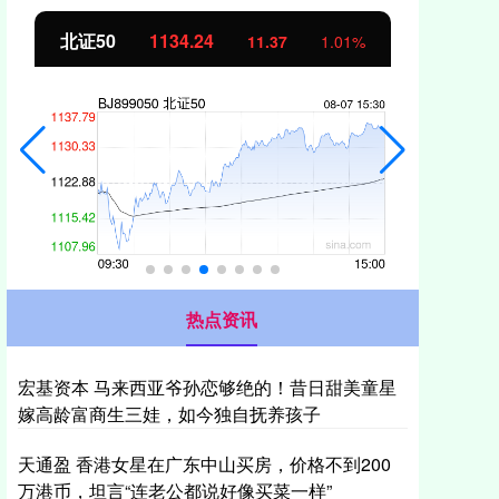
北证50
1134.24
创
11.37
1.01%
热点资讯
宏基资本 马来西亚爷孙恋够绝的！昔日甜美童星
嫁高龄富商生三娃，如今独自抚养孩子
天通盈 香港女星在广东中山买房，价格不到200
万港币，坦言“连老公都说好像买菜一样”