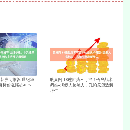
股获券商推荐 世纪华
股巢网 16连胜势不可挡！恰当战术
目标价涨幅超40%｜
调整+满级人格魅力，孔帕尼塑造新
拜仁