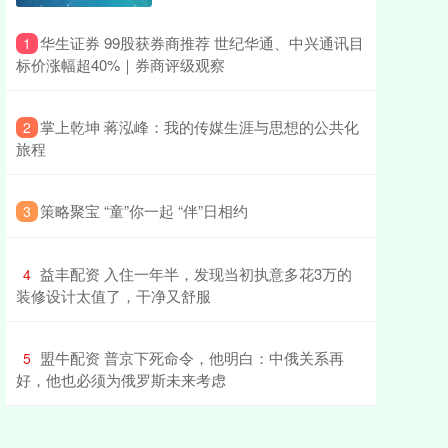
​华生证券 99股获券商推荐 世纪华通、中兴通讯目
1
标价涨幅超40%｜券商评级观察
​掌上乾坤 蒋泓峰：我的传媒生涯与思想的公共化
2
旅程
​策略聚宝 “童”你一起 “伴”日相约
3
​益丰配资 入住一年半，发现当初执意多花3万的
4
装修设计太值了，干净又舒服
​盟牛配资 普京下死命令，他明白：中俄关系再
5
好，他也必须为俄罗斯未来考虑