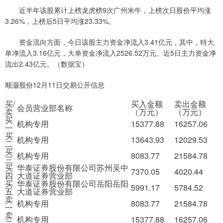
近半年该股累计上榜龙虎榜9次广州米牛，上榜次日股价平均涨
3.26%，上榜后5日平均涨23.33%。
资金流向方面，今日该股主力资金净流入3.41亿元，其中，特大
单净流入3.16亿元，大单资金净流入2526.52万元。近5日主力资金净
流出2.43亿元。（数据宝）
顺灏股份12月11日交易公开信息
买/
买入金额
卖出金额
会员营业部名称
卖
（万元）
（万元）
买
机构专用
15377.88
16257.06
一
买
机构专用
13643.93
12029.53
二
买
机构专用
8083.77
21584.78
三
买
华泰证券股份有限公司苏州吴中
7370.05
4020.44
四
大道证券营业部
买
华泰证券股份有限公司岳阳岳阳
5991.17
5784.52
五
大道证券营业部
卖
机构专用
8083.77
21584.78
一
卖
机构专用
15377.88
16257.06