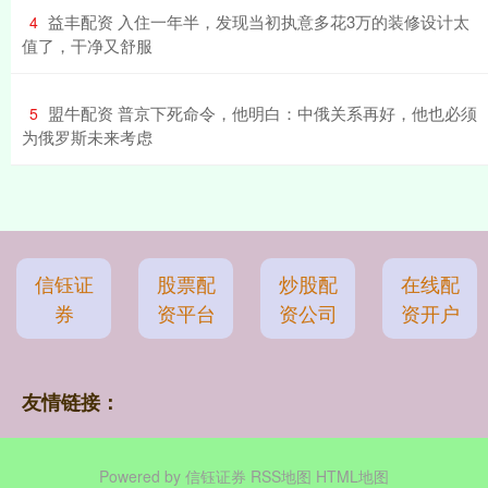
​益丰配资 入住一年半，发现当初执意多花3万的装修设计太
4
值了，干净又舒服
​盟牛配资 普京下死命令，他明白：中俄关系再好，他也必须
5
为俄罗斯未来考虑
信钰证
股票配
炒股配
在线配
券
资平台
资公司
资开户
友情链接：
Powered by
信钰证券
RSS地图
HTML地图