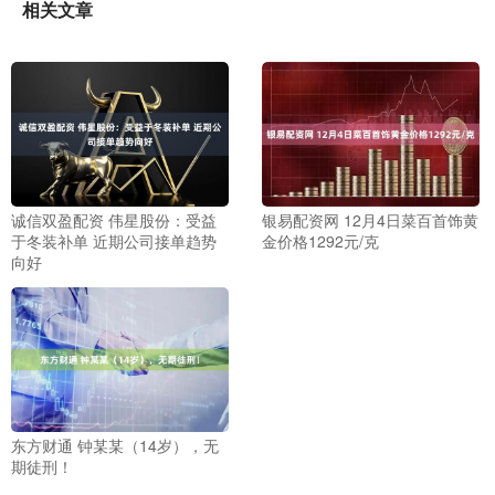
相关文章
诚信双盈配资 伟星股份：受益
银易配资网 12月4日菜百首饰黄
于冬装补单 近期公司接单趋势
金价格1292元/克
向好
东方财通 钟某某（14岁），无
期徒刑！