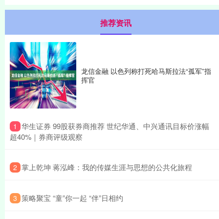
推荐资讯
龙信金融 以色列称打死哈马斯拉法“孤军”指
挥官
​华生证券 99股获券商推荐 世纪华通、中兴通讯目标价涨幅
1
超40%｜券商评级观察
​掌上乾坤 蒋泓峰：我的传媒生涯与思想的公共化旅程
2
​策略聚宝 “童”你一起 “伴”日相约
3