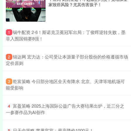
家致癌风险？尤其伤害孩子！
​锅牛配资 2-6！斯诺克卫冕冠军出局：丁俊晖逆转失败，墨
1
菲入围国锦赛8强！
​锦达网 宏力达：公司受让本源量子部分股份的价格遵循市场
2
定价原则
​乾富策略 今日部分地区全天有降水 北京、天津等地机场可
3
能受影响
​富盈策略 2025上海国际公益广告大赛结果出炉，近三分之
4
一参赛作品为AI创作
​日天金策略 苹果官宣：最高降价1000元！
5