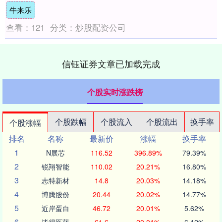
牛来乐
查看：
121
分类：
炒股配资公司
信钰证券文章已加载完成
个股实时涨跌榜
个股跌幅
个股流入
个股流出
换手率
个股涨幅
排名
名称
最新价
涨幅
换手率
1
N展芯
116.52
396.89%
79.39%
2
锐翔智能
110.02
20.21%
16.80%
3
志特新材
14.8
20.03%
14.18%
4
博腾股份
20.44
20.02%
14.77%
5
近岸蛋白
46.72
20.01%
5.62%
6
毕得医药
61.6
20.01%
6.12%