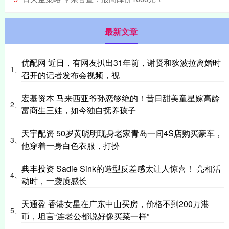
最新文章
优配网 近日，有网友扒出31年前，谢贤和狄波拉离婚时
1、
召开的记者发布会视频，视
宏基资本 马来西亚爷孙恋够绝的！昔日甜美童星嫁高龄
2、
富商生三娃，如今独自抚养孩子
天宇配资 50岁黄晓明现身老家青岛一间4S店购买豪车，
3、
他穿着一身白色衣服，打扮
典丰投资 Sadie Sink的造型反差感太让人惊喜！ 亮相活
4、
动时，一袭质感长
天通盈 香港女星在广东中山买房，价格不到200万港
5、
币，坦言“连老公都说好像买菜一样”