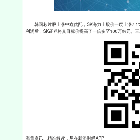
深证成指
14179.67
11.74
0.30%
35.46
韩国芯片股上涨中鑫优配，SK海力士股价一度上涨7.1%
利润后，SK证券将其目标价提高了一倍多至100万韩元。
海量资讯、精准解读，尽在新浪财经APP