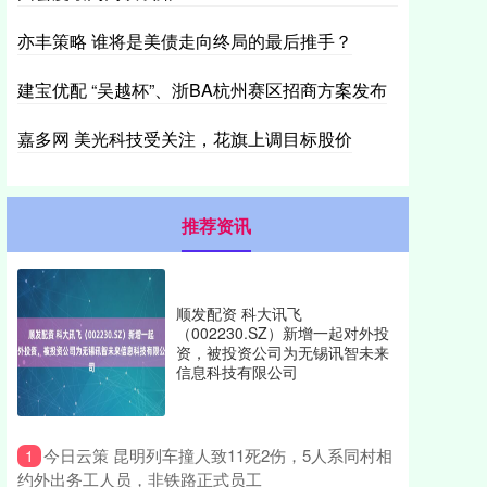
亦丰策略 谁将是美债走向终局的最后推手？
建宝优配 “吴越杯”、浙BA杭州赛区招商方案发布
嘉多网 美光科技受关注，花旗上调目标股价
推荐资讯
顺发配资 科大讯飞
（002230.SZ）新增一起对外投
资，被投资公司为无锡讯智未来
信息科技有限公司
​今日云策 昆明列车撞人致11死2伤，5人系同村相
1
约外出务工人员，非铁路正式员工