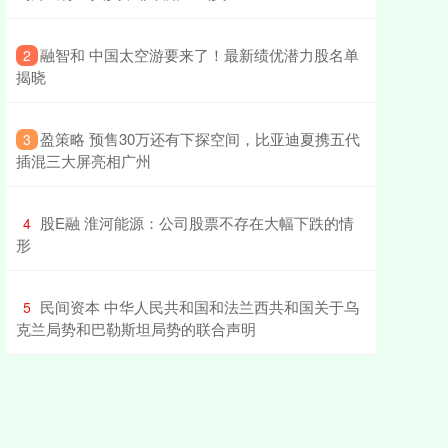
​融智和 中国太空游要来了！最新绩优潜力股名单
2
揭晓
​盈策略 预售30万还有下探空间，比亚迪夏携五代
3
插混三大屏亮相广州
​股E融 淮河能源：公司股票不存在大幅下跌的情
4
形
​民间资本 中华人民共和国和法兰西共和国关于乌
5
克兰局势和巴勒斯坦局势的联合声明