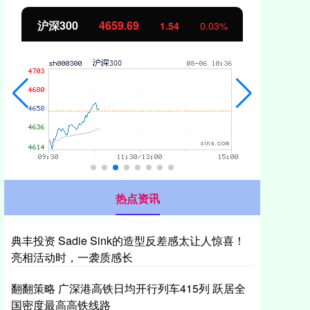
北证50
1121.69
创
2.23
0.20%
热点资讯
典丰投资 Sadie Sink的造型反差感太让人惊喜！
亮相活动时，一袭质感长
翻翻策略 广深港高铁日均开行列车415列 跃居全
国密度最高高铁线路