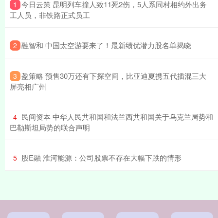
​今日云策 昆明列车撞人致11死2伤，5人系同村相约外出务
1
工人员，非铁路正式员工
​融智和 中国太空游要来了！最新绩优潜力股名单揭晓
2
​盈策略 预售30万还有下探空间，比亚迪夏携五代插混三大
3
屏亮相广州
​民间资本 中华人民共和国和法兰西共和国关于乌克兰局势和
4
巴勒斯坦局势的联合声明
​股E融 淮河能源：公司股票不存在大幅下跌的情形
5