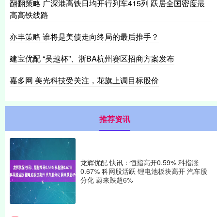
翻翻策略 广深港高铁日均开行列车415列 跃居全国密度最
高高铁线路
亦丰策略 谁将是美债走向终局的最后推手？
建宝优配 “吴越杯”、浙BA杭州赛区招商方案发布
嘉多网 美光科技受关注，花旗上调目标股价
推荐资讯
龙辉优配 快讯：恒指高开0.59% 科指涨
0.67% 科网股活跃 锂电池板块高开 汽车股
分化 蔚来跌超6%