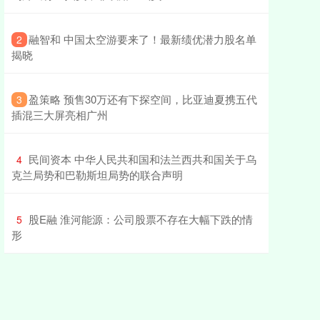
​融智和 中国太空游要来了！最新绩优潜力股名单
2
揭晓
​盈策略 预售30万还有下探空间，比亚迪夏携五代
3
插混三大屏亮相广州
​民间资本 中华人民共和国和法兰西共和国关于乌
4
克兰局势和巴勒斯坦局势的联合声明
​股E融 淮河能源：公司股票不存在大幅下跌的情
5
形