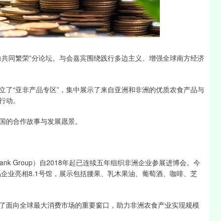
沪深300
4694.44
1.42%
43.13
0.93%
迈向共同繁荣”分论坛。与会嘉宾围绕践行多边主义、增强全球南方经济
立了“亚非产品专区”，集中展示了来自亚洲和非洲的优质农食产品与
行动。
国的合作故事与发展愿景。
ank Group）自2018年起已连续五年组织非洲企业参展进博会。今
品企业亮相8.1号馆，展示包括腰果、乳木果油、葡萄酒、咖啡、芝
了面向全球最大消费市场的重要窗口，助力非洲农食产业实现规模