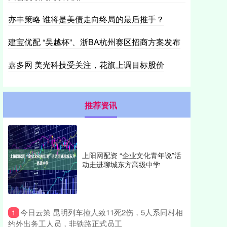
亦丰策略 谁将是美债走向终局的最后推手？
建宝优配 “吴越杯”、浙BA杭州赛区招商方案发布
嘉多网 美光科技受关注，花旗上调目标股价
推荐资讯
上阳网配资 “企业文化青年说”活
动走进聊城东方高级中学
​今日云策 昆明列车撞人致11死2伤，5人系同村相
1
约外出务工人员，非铁路正式员工