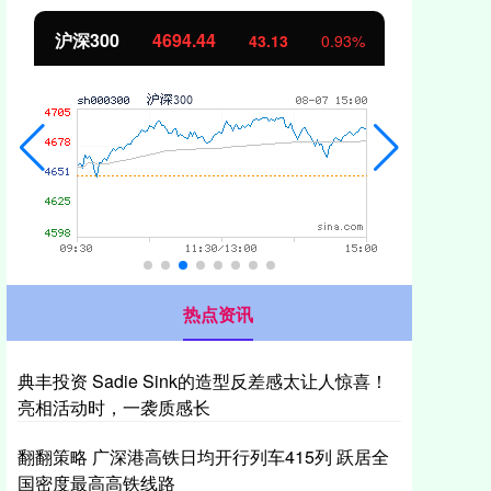
北证50
1134.24
创
11.37
1.01%
热点资讯
典丰投资 Sadie Sink的造型反差感太让人惊喜！
亮相活动时，一袭质感长
翻翻策略 广深港高铁日均开行列车415列 跃居全
国密度最高高铁线路