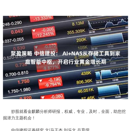
炒股就看金麒麟分析师研报，权威，专业，及时，全面，助您挖
掘潜力主题机会！
中信建投证券研究 文|马王杰 刘乐文 吕育儒