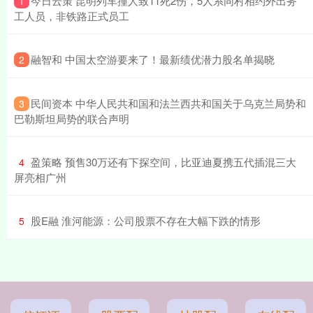
​今日云策 昆明列车撞人致11死2伤，5人系同村相约外出务
1
工人员，非铁路正式员工
​融智和 中国太空游要来了！最新绩优潜力股名单揭晓
2
​民间资本 中华人民共和国和法兰西共和国关于乌克兰局势和
3
巴勒斯坦局势的联合声明
​盈策略 预售30万还有下探空间，比亚迪夏携五代插混三大
4
屏亮相广州
​股E融 淮河能源：公司股票不存在大幅下跌的情形
5