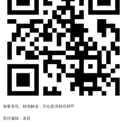
海量资讯、精准解读，尽在新浪财经APP
责任编辑：凌辰