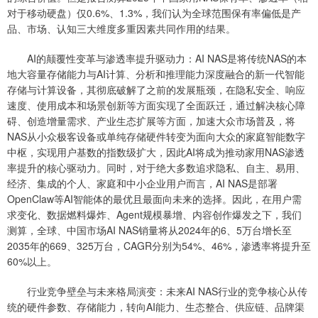
对于移动硬盘）仅0.6%、1.3%，我们认为全球范围保有率偏低是产
品、市场、认知三大维度多重因素共同作用的结果。
AI的颠覆性变革与渗透率提升驱动力：AI NAS是将传统NAS的本
地大容量存储能力与AI计算、分析和推理能力深度融合的新一代智能
存储与计算设备，其彻底破解了之前的发展瓶颈，在隐私安全、响应
速度、使用成本和场景创新等方面实现了全面跃迁，通过解决核心障
碍、创造增量需求、产业生态扩展等方面，加速大众市场普及，将
NAS从小众极客设备或单纯存储硬件转变为面向大众的家庭智能数字
中枢，实现用户基数的指数级扩大，因此AI将成为推动家用NAS渗透
率提升的核心驱动力。同时，对于绝大多数追求隐私、自主、易用、
经济、集成的个人、家庭和中小企业用户而言，AI NAS是部署
OpenClaw等AI智能体的最优且最面向未来的选择。因此，在用户需
求变化、数据燃料爆炸、Agent规模暴增、内容创作爆发之下，我们
测算，全球、中国市场AI NAS销量将从2024年的6、5万台增长至
2035年的669、325万台，CAGR分别为54%、46%，渗透率将提升至
60%以上。
行业竞争壁垒与未来格局演变：未来AI NAS行业的竞争核心从传
统的硬件参数、存储能力，转向AI能力、生态整合、供应链、品牌渠