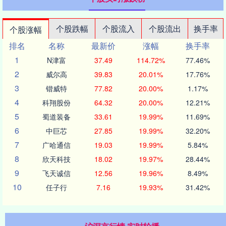
个股跌幅
个股流入
个股流出
换手率
个股涨幅
排名
名称
最新价
涨幅
换手率
1
N津富
37.49
114.72%
77.46%
2
威尔高
39.83
20.01%
17.76%
3
锴威特
77.82
20.00%
1.17%
4
科翔股份
64.32
20.00%
12.21%
5
蜀道装备
33.61
19.99%
11.69%
6
中巨芯
27.85
19.99%
32.20%
7
广哈通信
19.03
19.99%
5.84%
8
欣天科技
18.02
19.97%
28.44%
9
飞天诚信
12.56
19.96%
8.49%
10
任子行
7.16
19.93%
31.42%