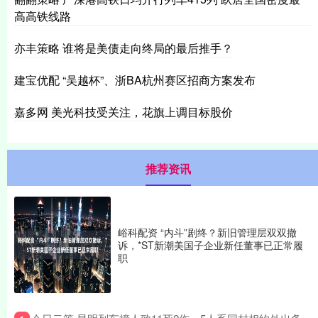
高高铁线路
亦丰策略 谁将是美债走向终局的最后推手？
建宝优配 “吴越杯”、浙BA杭州赛区招商方案发布
嘉多网 美光科技受关注，花旗上调目标股价
推荐资讯
峪科配资 “内斗”剧终？新旧管理层双双撤
诉，*ST新潮美国子企业新任董事已正常履
职