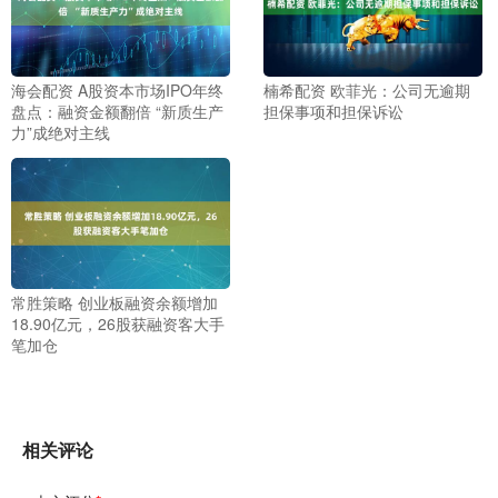
海会配资 A股资本市场IPO年终
楠希配资 欧菲光：公司无逾期
盘点：融资金额翻倍 “新质生产
担保事项和担保诉讼
力”成绝对主线
常胜策略 创业板融资余额增加
18.90亿元，26股获融资客大手
笔加仓
相关评论