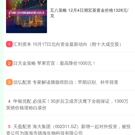
五八策略 12月4日潮宏基黄金价格1328元/
克
​汇利资本 10月17日北向资金最新动向（附十大成交股）
1
​日天金策略 苹果官宣：最高降价1000元！
2
​信弘配资 专家解读胰腺癌防治：早期识别、科学筛查
3
​申银优配 必须买！30岁后卫成齐沃麾下全能保证，1300万
4
英镑价格堪称白菜价
​天盈配资 海大集团（002311.SZ）新增一起对外投资，被投
5
资公司为珠海市德海生物科技有限公司