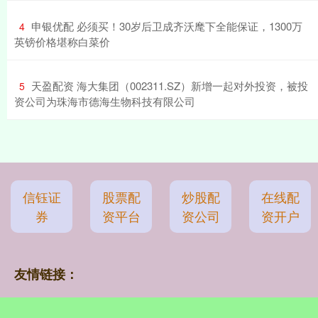
​申银优配 必须买！30岁后卫成齐沃麾下全能保证，1300万
4
英镑价格堪称白菜价
​天盈配资 海大集团（002311.SZ）新增一起对外投资，被投
5
资公司为珠海市德海生物科技有限公司
信钰证
股票配
炒股配
在线配
券
资平台
资公司
资开户
友情链接：