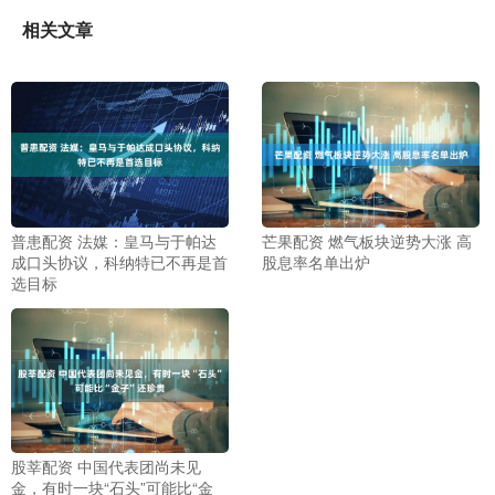
相关文章
普患配资 法媒：皇马与于帕达
芒果配资 燃气板块逆势大涨 高
成口头协议，科纳特已不再是首
股息率名单出炉
选目标
股莘配资 中国代表团尚未见
金，有时一块“石头”可能比“金