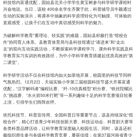
科技馆内富通优配，固始县北关小学学生黄宝树参与科学研学课程时
兴奋地说。当日，该校 400余名学生齐聚于此，科普辅导员牛颖通过
生动的实验演示，将课本中抽象的科学原理转化为可触摸、可体验的
直观感受，让孩子们在互动中真切感受到科学的魅力。
为破解科学教育“重理论、轻实践”的难题，固始县积极打造“馆校合
作”协同育人体系。县教育体育局与县科技馆通过“请进来”和“走出
去”的双向互动实践活动，不断探索科学课程学习、课外科学实践及科
学教育实习实训的有效路径，为中小学科学教育搭建起优质高效的“第
二课堂”。
科学研学活动不仅在科技馆内如火如荼地开展，校园里的科技节同样
气氛热烈。12月2日，天福实验小学第三届校园科技节盛大开幕富通
优配，“汉字解码者”编程比赛、“歼-10仿真模型”积分赛、“铁丝陀螺比
久”挑战赛、“水火箭50米打靶”等一系列趣味十足的科学竞赛项目轮番
上演，引得学生们阵阵欢呼。
依托科技节、科普宣传周、全国科普日等重要节点，该县持续深化“馆
校合作”，精心打造青少年科技创新大赛、科技运动会、科普剧大赛等
各类科普品牌活动，让科学教育深度融入校园生活。同时，该县还积
极组织师生参与各级科学教育竞赛，屡获佳绩：在第37届河南省青少