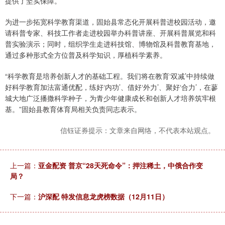
提供了坚实保障。
为进一步拓宽科学教育渠道，固始县常态化开展科普进校园活动，邀
请科普专家、科技工作者走进校园举办科普讲座、开展科普展览和科
普实验演示；同时，组织学生走进科技馆、博物馆及科普教育基地，
通过多种形式全方位普及科学知识，厚植科学素养。
“科学教育是培养创新人才的基础工程。我们将在教育‘双减’中持续做
好科学教育加法富通优配，练好‘内功’、借好‘外力’、聚好‘合力’，在蓼
城大地广泛播撒科学种子，为青少年健康成长和创新人才培养筑牢根
基。”固始县教育体育局相关负责同志表示。
信钰证券提示：文章来自网络，不代表本站观点。
上一篇：
亚金配资 普京“28天死命令”：押注稀土，中俄合作变
局？
下一篇：
沪深配 特发信息龙虎榜数据（12月11日）