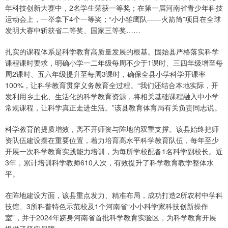
年科技创新大赛中，2名学生荣获一等奖；在第一届河南省青少年科技
运动会上，一举拿下4个一等奖；“小小雏鹰队——火箭筒”项目在全球
发明大赛中斩获省二等奖、国家三等奖……
扎实的课程体系是科学教育高质量发展的根基。固始县严格落实科学
课程课时要求，明确小学一二年级每周不少于1课时、三四年级增至每
周2课时、五六年级提升至每周3课时，确保全县小学科学开课率
100%，让科学教育贯穿义务教育全过程。“我们还结合本地实际，开
发利用乡土化、生活化的科学教育资源，将相关基础课程融入中小学
常规课程，让科学真正走进生活。”该县教育体育局有关负责同志说。
科学教育的提质增效，离不开师资与阵地的双重支撑。该县始终把师
资队伍建设摆在重要位置，着力培育高水平科学教育队伍，每年至少
开展一次科学教育实践能力培训，为每所学校配备1名科学副校长。近
3年，累计培训科学教师610人次，有效提升了科学教育教学整体水
平。
在阵地建设方面，该县重点发力、精准布局，成功打造2所农村中学科
技馆、3所科普特色示范校及1个河南省“小小科学家科技创新操作
室”，并于2024年跻身河南省首批科学教育实验区，为科学教育开展