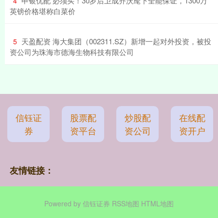
​申银优配 必须买！30岁后卫成齐沃麾下全能保证，1300万
4
英镑价格堪称白菜价
​天盈配资 海大集团（002311.SZ）新增一起对外投资，被投
5
资公司为珠海市德海生物科技有限公司
信钰证
股票配
炒股配
在线配
券
资平台
资公司
资开户
友情链接：
Powered by
信钰证券
RSS地图
HTML地图