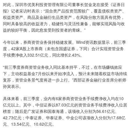
对此，深圳市优美利投资管理有限公司董事长贺金龙在接受《证券日
报》记者采访时表示：“混合类产品投资范围较广，覆盖债权类资产、
权益类资产、商品及金融衍生品类资产，在风险分散方面具有优势，
同时具备较高的收益潜力，稳健性与灵活性兼备，能够实现风险与收
益的较好平衡，因此愈发受到投资者的青睐。”
今年以来，券商资管业务保持稳健发展。Wind资讯数据显示，前三季
度，42家A股上市券商（未包含国盛证券，下同）合计实现资管业务
手续费净收入332.51亿元，同比增长2.43%。
“前三季度券商资管业务收入同比基本持平，不过，在市场赚钱效应
下，主动权益基金7月份以来开始净流入，预计未来随着权益市场持续
复苏，资管业务景气度将进一步上行。”西部证券金融行业首席分析师
孙寅表示。
具体来看，前三季度，业内有6家券商资管业务手续费净收入均在10
亿元以上。其中，中信证券以87.03亿元的资管业务手续费净收入位居
榜首；随后是广发证券和国泰海通，该项收入分别为56.61亿元、
42.73亿元；中泰证券、华泰证券、中金公司该项收入分别为17.68亿
元、13.54亿元、10.62亿元。