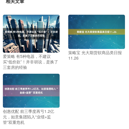
相关文章
策略宝 光大期货软商品类日报
爱策略 有5种电器，不建议
11.26
买“低价款”！并非胡说，是换了
三套房的经验
创惠优配 前三季度再亏1.2亿
元，如意集团陷入“业绩+监
管”双重危机