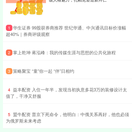
​华生证券 99股获券商推荐 世纪华通、中兴通讯目标价涨幅
1
超40%｜券商评级观察
​掌上乾坤 蒋泓峰：我的传媒生涯与思想的公共化旅程
2
​策略聚宝 “童”你一起 “伴”日相约
3
​益丰配资 入住一年半，发现当初执意多花3万的装修设计太
4
值了，干净又舒服
​盟牛配资 普京下死命令，他明白：中俄关系再好，他也必须
5
为俄罗斯未来考虑