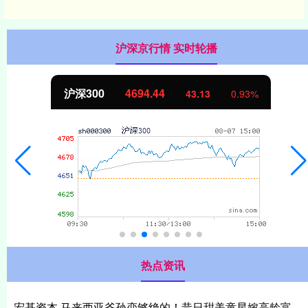
沪深京行情 实时轮播
沪深300
4694.44
43.13
0.93%
热点资讯
宏基资本 马来西亚爷孙恋够绝的！昔日甜美童星嫁高龄富