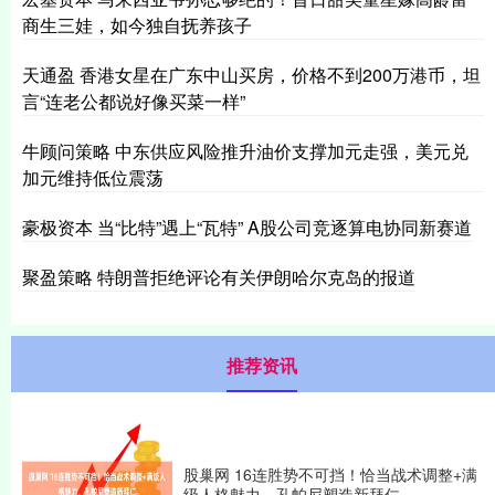
商生三娃，如今独自抚养孩子
天通盈 香港女星在广东中山买房，价格不到200万港币，坦
言“连老公都说好像买菜一样”
牛顾问策略 中东供应风险推升油价支撑加元走强，美元兑
加元维持低位震荡
豪极资本 当“比特”遇上“瓦特” A股公司竞逐算电协同新赛道
聚盈策略 特朗普拒绝评论有关伊朗哈尔克岛的报道
推荐资讯
股巢网 16连胜势不可挡！恰当战术调整+满
级人格魅力，孔帕尼塑造新拜仁