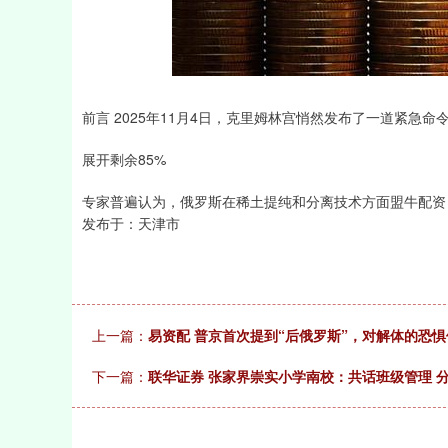
上证指数
3900.35
-1.00
-0.01%
21.92
前言 2025年11月4日，克里姆林宫悄然发布了一道紧急命
展开剩余85%
专家普遍认为，俄罗斯在稀土提纯和分离技术方面盟牛配资，
发布于：天津市
上一篇：
易资配 普京首次提到“后俄罗斯”，对解体的恐
下一篇：
联华证券 张家界崇实小学南校：共话班级管理 