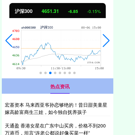
沪深300
4651.31
北
-6.85
-0.15%
热点资讯
宏基资本 马来西亚爷孙恋够绝的！昔日甜美童星
嫁高龄富商生三娃，如今独自抚养孩子
天通盈 香港女星在广东中山买房，价格不到200
万港币，坦言“连老公都说好像买菜一样”