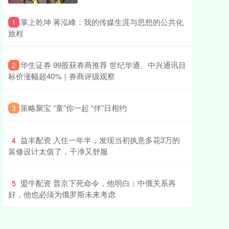
​掌上乾坤 蒋泓峰：我的传媒生涯与思想的公共化
1
旅程
​华生证券 99股获券商推荐 世纪华通、中兴通讯目
2
标价涨幅超40%｜券商评级观察
​策略聚宝 “童”你一起 “伴”日相约
3
​益丰配资 入住一年半，发现当初执意多花3万的
4
装修设计太值了，干净又舒服
​盟牛配资 普京下死命令，他明白：中俄关系再
5
好，他也必须为俄罗斯未来考虑