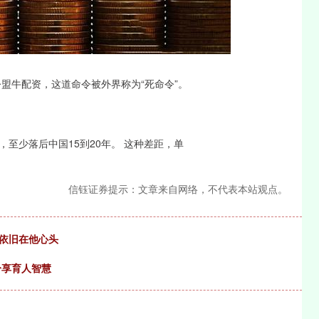
深证成指
14110.12
0.57%
-34.08
-0.24%
令盟牛配资，这道命令被外界称为“死命令”。
至少落后中国15到20年。 这种差距，单
信钰证券提示：文章来自网络，不代表本站观点。
惧依旧在他心头
分享育人智慧