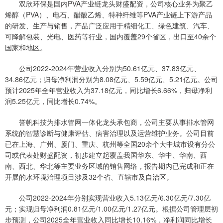
双欣环保是国内PVA产业链龙头财盛配资，公司核心业务为聚乙
烯醇（PVA）、电石、醋酸乙烯、特种纤维等PVA产业链上下游产品
的研发、生产与销售，产品广泛应用于精细化工、绿色建筑、汽车、
可降解包装、光电、医药等行业，国内覆盖29个省区，出口至40余个
国家和地区。
公司2022-2024年营业收入分别为50.61亿元、37.83亿元、
34.86亿元；归母净利润分别为8.08亿元、5.59亿元、5.21亿元。公司
预计2025年全年营业收入为37.18亿元，同比增长6.66%，归母净利
润5.25亿元，同比增长0.74%。
誉帆科技为排水管网一体化龙头承包商，公司主要从事排水管网
系统的智慧诊断与健康评估、病害治理以及运营维护业务。公司目前
已在上海、广州、厦门、重庆、杭州等全国20余个大中城市设有分公
司或代表处财盛配资，初步建立起覆盖我国华东、华中、华南、西
南、西北、华北等主要业务区域的销售网络，报告期内已完成和正在
开展的水环境治理项目涉及32个省、直辖市及自治区。
公司2022-2024年分别实现营业收入5.13亿元/6.30亿元/7.30亿
元；实现归母净利润0.81亿元/1.00亿元/1.27亿元。根据公司管理层初
步预测，公司2025全年营业收入同比增长10.16%，净利润同比增长