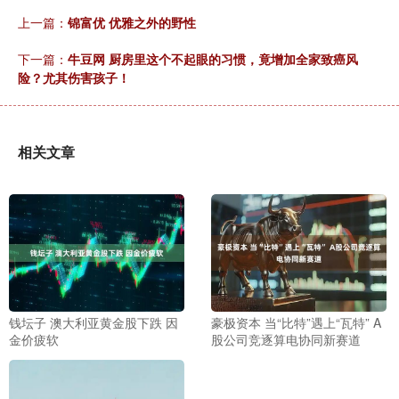
上一篇：
锦富优 优雅之外的野性
下一篇：
牛豆网 厨房里这个不起眼的习惯，竟增加全家致癌风
险？尤其伤害孩子！
相关文章
钱坛子 澳大利亚黄金股下跌 因
豪极资本 当“比特”遇上“瓦特” A
金价疲软
股公司竞逐算电协同新赛道