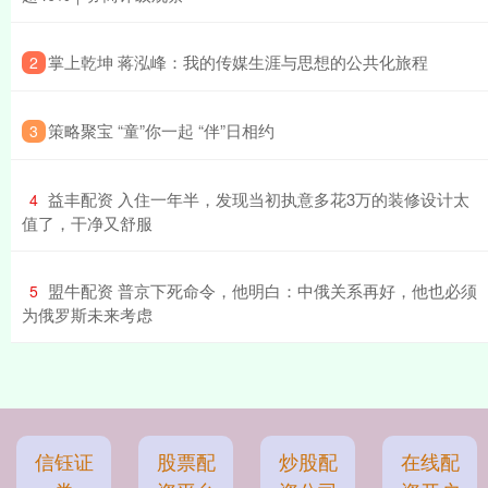
​掌上乾坤 蒋泓峰：我的传媒生涯与思想的公共化旅程
2
​策略聚宝 “童”你一起 “伴”日相约
3
​益丰配资 入住一年半，发现当初执意多花3万的装修设计太
4
值了，干净又舒服
​盟牛配资 普京下死命令，他明白：中俄关系再好，他也必须
5
为俄罗斯未来考虑
信钰证
股票配
炒股配
在线配