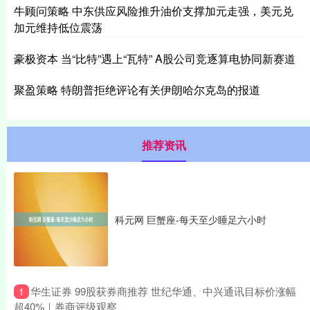
牛顾问策略 中东供应风险推升油价支撑加元走强，美元兑
加元维持低位震荡
豪极资本 当“比特”遇上“瓦特” A股公司竞逐算电协同新赛道
聚盈策略 特朗普拒绝评论有关伊朗哈尔克岛的报道
推荐资讯
科元网 巨蟹座-每天至少睡足六小时
​华生证券 99股获券商推荐 世纪华通、中兴通讯目标价涨幅
1
超40%｜券商评级观察