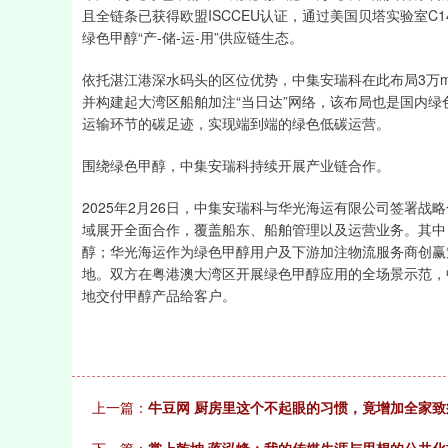
且全链条已获得欧盟ISCCEU认证，通过美国贝塔实验室C
绿色甲醇“产-储-运-用”供应链生态。
依托湛江港深水码头的区位优势，中集安瑞科在此布局3万m³
并构建起大湾区船舶加注“当日达”网络，该布局也是国内
运输环节的碳足迹，实现端到端的绿色低碳运营。
围绕绿色甲醇，中集安瑞科持续开展产业链合作。
2025年2月26日，中集安瑞科与华光海运有限公司签署
域展开全面合作，覆盖船东、船舶管理以及运营业务。其中
醇；华光海运作为绿色甲醇用户及下游加注物流服务商创赢
地。双方在粤港澳大湾区开展绿色甲醇应用的全场景示范，
地交付甲醇产品给客户。
上一篇：
牛豆网 厨房里这个不起眼的习惯，竟增加全家