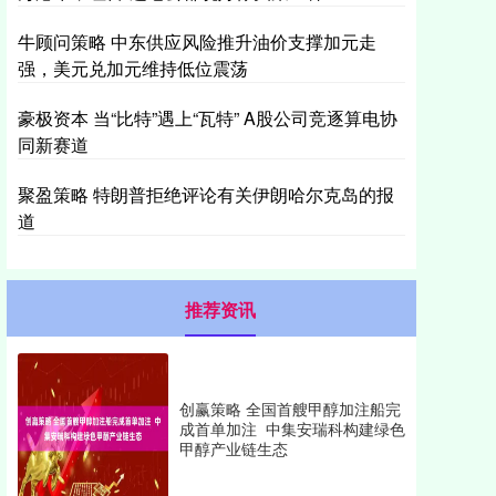
牛顾问策略 中东供应风险推升油价支撑加元走
强，美元兑加元维持低位震荡
豪极资本 当“比特”遇上“瓦特” A股公司竞逐算电协
同新赛道
聚盈策略 特朗普拒绝评论有关伊朗哈尔克岛的报
道
推荐资讯
创赢策略 全国首艘甲醇加注船完
成首单加注 中集安瑞科构建绿色
甲醇产业链生态