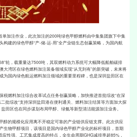
沪深300
4694.44
1.42%
43.13
0.93%
首单加注作业，此次加注的200吨绿色甲醇燃料由中集集团旗下中集
构建的绿色甲醇“产-储-运-用”全产业链生态创赢策略，为国内航
8”轮，载重量达7500吨，其双燃料动力系统可大幅降低船舶碳排
澳大湾区在绿色燃料加注装备领域实现“从无到有”的新突破，未来将
成为国内绿色航运燃料加注领域的重要里程碑，也是深圳盐田区在
保税燃料加注综合改革试点任务创赢策略，加快推进首批综改“在深
第二批综改“支持深圳盐田港在便利通关、燃料加注结算等方面加大探
时，盐田区也在同步谋划布局甲醇、绿氨等新型清洁能源加注业务。
色甲醇的规模化应用离不开稳定可靠的产业链供应链支撑。此次供应
产生物甲醇项目，该项目是国内绿色甲醇产业化的标杆项目，首期
适应性强、工艺集成度高的特点，全生命周期GHG减排率超85%，