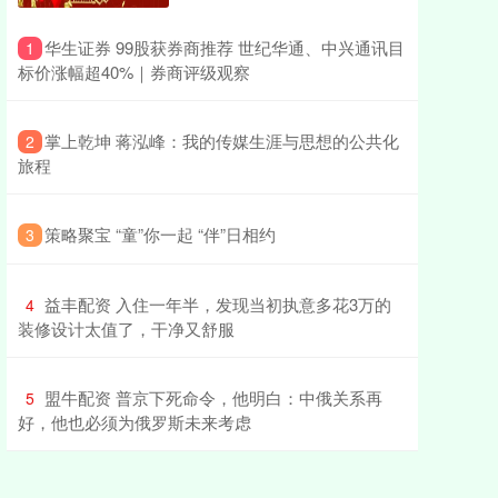
​华生证券 99股获券商推荐 世纪华通、中兴通讯目
1
标价涨幅超40%｜券商评级观察
​掌上乾坤 蒋泓峰：我的传媒生涯与思想的公共化
2
旅程
​策略聚宝 “童”你一起 “伴”日相约
3
​益丰配资 入住一年半，发现当初执意多花3万的
4
装修设计太值了，干净又舒服
​盟牛配资 普京下死命令，他明白：中俄关系再
5
好，他也必须为俄罗斯未来考虑