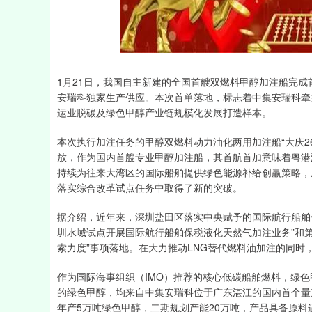
深证成指
14311.01
39.68
1.02%
200.89
1月21日，我国自主新建的全国首艘双燃料甲醇加注船完成
安瑞科独家生产供应。本次首单落地，标志着中集安瑞科牵头
运业脱碳及绿色甲醇产业链规模化发展打造样本。
本次执行加注任务的甲醇双燃料动力油化两用加注船“大庆26
放，作为国内首艘专业甲醇加注船，其首航首加意味着粤港
持续为往来大湾区的国际船舶提供绿色能源补给创赢策略，
落实综合改革试点任务中取得了新的突破。
据介绍，近年来，深圳盐田区落实中央赋予的国际航行船舶
圳水域试点开展国际航行船舶保税液化天然气加注业务”和
索力度”事项落地。在大力推动LNG替代燃料油加注的同
作为国际海事组织（IMO）推荐的核心低碳船舶燃料，绿
的绿色甲醇，均来自中集安瑞科位于广东湛江的国内首个量
年产5万吨绿色甲醇，二期规划产能20万吨，产品具备原料