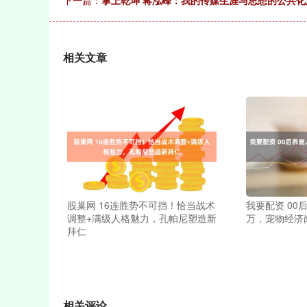
下一篇：
掌上乾坤 蒋泓峰：我的传媒生涯与思想的公共化
相关文章
股巢网 16连胜势不可挡！恰当战术
我要配资 00
调整+满级人格魅力，孔帕尼塑造新
万，宠物经济
拜仁
相关评论