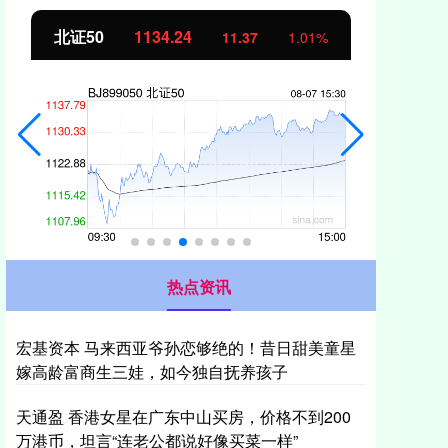
北证50
1134.24
创
11.37
1.01%
热点资讯
宏基资本 马来西亚爷孙恋够绝的！昔日甜美童星
嫁高龄富商生三娃，如今独自抚养孩子
天通盈 香港女星在广东中山买房，价格不到200
万港币，坦言“连老公都说好像买菜一样”