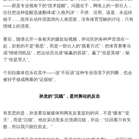
——那是专业视角下的“技术提醒”。问题在于，网络上的一部分人，
往往把这种提醒迅速翻译成“人格判决”：不拼、没用、该退、永远掉
链子……批评从动作层面滑向人身层面，没有体育范畴的讨论，只有
情绪上的清算。
赛后，随便点开一条相关的爆款短视频，评论区的各种声音混在一
起，折射的不是“善恶”，而是一部分人的“观看方式”：把体育赛事当
成“情绪消耗品”，把运动员当成“输赢的容器”。赢了“你是英雄”；输
了“你是罪人”。
个别自媒体也乐在其中——连“不应该”这种专业语境下的判断，也会
被转手做成网暴的“证据链”。
孙龙的“沉稳”，是对舆论的反击
有意思的是，孙龙赛后被媒体和网友反复提到的词，不是“爆发”“逆
天”，而是“沉稳”。他在采访里多次强调沉稳，并说：“往回看只有失
败，所以我只能往前走。”