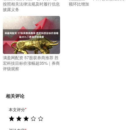
按照相关法律法规及时履行信息
额环比增加
披露义务
满盈网配资 57股获券商推荐 胜
宏科技目标价涨幅超35%｜券商
评级观察
相关评论
本文评分
*