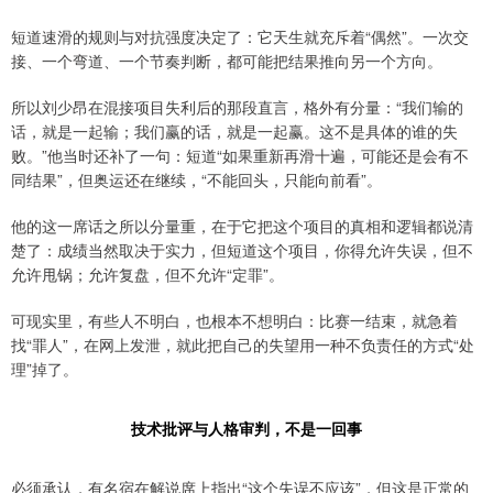
短道速滑的规则与对抗强度决定了：它天生就充斥着“偶然”。一次交
接、一个弯道、一个节奏判断，都可能把结果推向另一个方向。
所以刘少昂在混接项目失利后的那段直言，格外有分量：“我们输的
话，就是一起输；我们赢的话，就是一起赢。这不是具体的谁的失
败。”他当时还补了一句：短道“如果重新再滑十遍，可能还是会有不
同结果”，但奥运还在继续，“不能回头，只能向前看”。
他的这一席话之所以分量重，在于它把这个项目的真相和逻辑都说清
楚了：成绩当然取决于实力，但短道这个项目，你得允许失误，但不
允许甩锅；允许复盘，但不允许“定罪”。
可现实里，有些人不明白，也根本不想明白：比赛一结束，就急着
找“罪人”，在网上发泄，就此把自己的失望用一种不负责任的方式“处
理”掉了。
技术批评与人格审判，不是一回事
必须承认，有名宿在解说席上指出“这个失误不应该”，但这是正常的