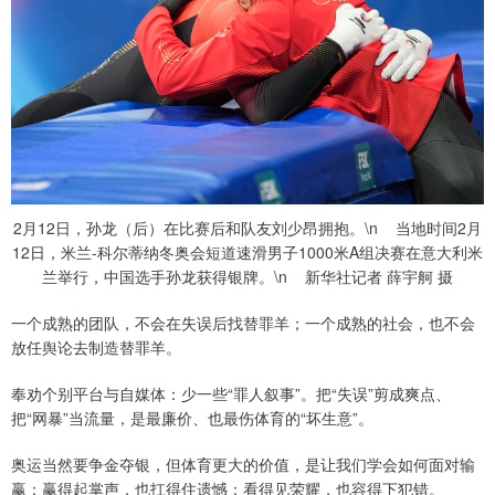
2月12日，孙龙（后）在比赛后和队友刘少昂拥抱。\n 当地时间2月
12日，米兰-科尔蒂纳冬奥会短道速滑男子1000米A组决赛在意大利米
兰举行，中国选手孙龙获得银牌。\n 新华社记者 薛宇舸 摄
一个成熟的团队，不会在失误后找替罪羊；一个成熟的社会，也不会
放任舆论去制造替罪羊。
奉劝个别平台与自媒体：少一些“罪人叙事”。把“失误”剪成爽点、
把“网暴”当流量，是最廉价、也最伤体育的“坏生意”。
奥运当然要争金夺银，但体育更大的价值，是让我们学会如何面对输
赢：赢得起掌声，也扛得住遗憾；看得见荣耀，也容得下犯错。