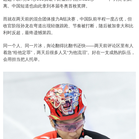
离。中国短道也由此拿到本届冬奥首枚奖牌。
而就在两天前的混合团体接力A组决赛，中国队前半程一度占优，但
收官阶段孙龙在弯道出现轻微踉跄、节奏被打断，随后被加拿大和比
利时反超，最终遗憾第四。
同一个人、同一片冰，舆论翻得比翻书还快——两天前评论区里有人
着急“给他定罪”，两天后很多人又“为他流泪”。好在一支成熟的队伍，
会用担当把人托举。