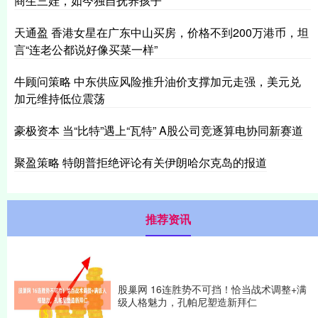
商生三娃，如今独自抚养孩子
天通盈 香港女星在广东中山买房，价格不到200万港币，坦
言“连老公都说好像买菜一样”
牛顾问策略 中东供应风险推升油价支撑加元走强，美元兑
加元维持低位震荡
豪极资本 当“比特”遇上“瓦特” A股公司竞逐算电协同新赛道
聚盈策略 特朗普拒绝评论有关伊朗哈尔克岛的报道
推荐资讯
股巢网 16连胜势不可挡！恰当战术调整+满
级人格魅力，孔帕尼塑造新拜仁