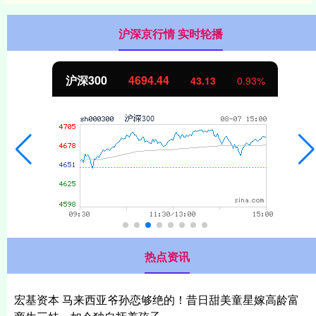
沪深京行情 实时轮播
北证50
1134.24
11.37
1.01%
热点资讯
宏基资本 马来西亚爷孙恋够绝的！昔日甜美童星嫁高龄富