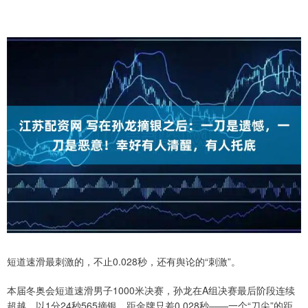
短道速滑最刺激的，不止0.028秒，还有舆论的“刺激”。
本届冬奥会短道速滑男子1000米决赛，孙龙在A组决赛最后阶段连续
超越，以1分24秒565摘银，距金牌只差0.028秒——一个“刀尖”的距