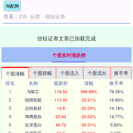
淘配网
查看：
215
分类：
信钰证券
信钰证券文章已加载完成
个股实时涨跌榜
个股跌幅
个股流入
个股流出
换手率
个股涨幅
排名
名称
最新价
涨幅
换手率
1
N展芯
116.52
396.89%
79.39%
2
锐翔智能
110.02
20.21%
16.80%
3
志特新材
14.8
20.03%
14.18%
4
博腾股份
20.44
20.02%
14.77%
5
近岸蛋白
46.72
20.01%
5.62%
6
毕得医药
61.6
20.01%
6.12%