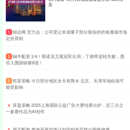
克
​锦达网 宏力达：公司受让本源量子部分股份的价格遵循市场
1
定价原则
​锅牛配资 2-6！斯诺克卫冕冠军出局：丁俊晖逆转失败，墨
2
菲入围国锦赛8强！
​乾富策略 今日部分地区全天有降水 北京、天津等地机场可
3
能受影响
​富盈策略 2025上海国际公益广告大赛结果出炉，近三分之
4
一参赛作品为AI创作
​新宝配资 青海开展四项计划守护基层群众呼吸健康
5