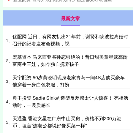
最新文章
优配网 近日，有网友扒出31年前，谢贤和狄波拉离婚时
1、
召开的记者发布会视频，视
宏基资本 马来西亚爷孙恋够绝的！昔日甜美童星嫁高龄
2、
富商生三娃，如今独自抚养孩子
天宇配资 50岁黄晓明现身老家青岛一间4S店购买豪车，
3、
他穿着一身白色衣服，打扮
典丰投资 Sadie Sink的造型反差感太让人惊喜！ 亮相活
4、
动时，一袭质感长
天通盈 香港女星在广东中山买房，价格不到200万港
5、
币，坦言“连老公都说好像买菜一样”