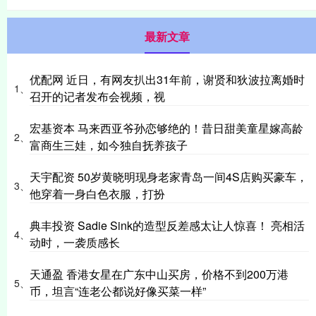
最新文章
优配网 近日，有网友扒出31年前，谢贤和狄波拉离婚时
1、
召开的记者发布会视频，视
宏基资本 马来西亚爷孙恋够绝的！昔日甜美童星嫁高龄
2、
富商生三娃，如今独自抚养孩子
天宇配资 50岁黄晓明现身老家青岛一间4S店购买豪车，
3、
他穿着一身白色衣服，打扮
典丰投资 Sadie Sink的造型反差感太让人惊喜！ 亮相活
4、
动时，一袭质感长
天通盈 香港女星在广东中山买房，价格不到200万港
5、
币，坦言“连老公都说好像买菜一样”