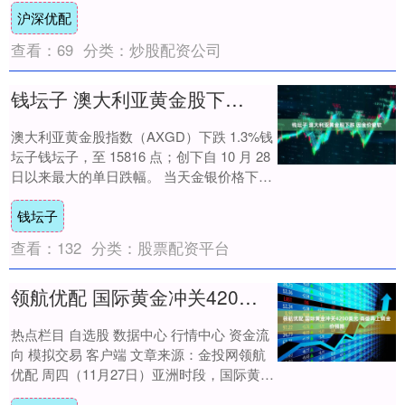
沪深优配
查看：
69
分类：
炒股配资公司
钱坛子 澳大利亚黄金股下跌 因金价疲软
澳大利亚黄金股指数（AXGD）下跌 1.3%钱
坛子钱坛子，至 15816 点；创下自 10 月 28
日以来最大的单日跌幅。 当天金银价格下
跌，原因是美元走强，....
钱坛子
查看：
132
分类：
股票配资平台
领航优配 国际黄金冲关4200美元 高盛再上调金价预期
热点栏目 自选股 数据中心 行情中心 资金流
向 模拟交易 客户端 文章来源：金投网领航
优配 周四（11月27日）亚洲时段，国际黄金
价格在4150美元/盎司附近窄....