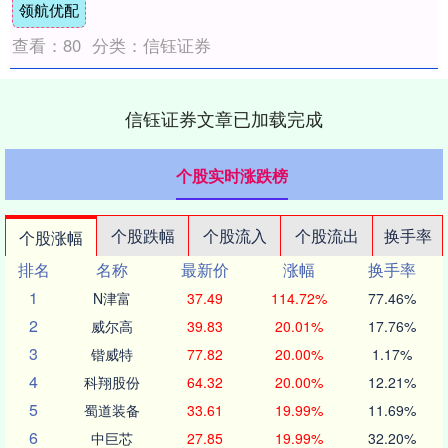
领航优配
查看：
80
分类：
信钰证券
信钰证券文章已加载完成
个股实时涨跌榜
个股跌幅
个股流入
个股流出
换手率
个股涨幅
排名
名称
最新价
涨幅
换手率
1
N津富
37.49
114.72%
77.46%
2
威尔高
39.83
20.01%
17.76%
3
锴威特
77.82
20.00%
1.17%
4
科翔股份
64.32
20.00%
12.21%
5
蜀道装备
33.61
19.99%
11.69%
6
中巨芯
27.85
19.99%
32.20%