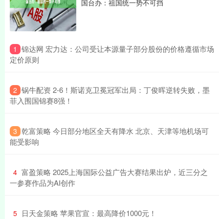
国台办：祖国统一势不可挡
​锦达网 宏力达：公司受让本源量子部分股份的价格遵循市场
1
定价原则
​锅牛配资 2-6！斯诺克卫冕冠军出局：丁俊晖逆转失败，墨
2
菲入围国锦赛8强！
​乾富策略 今日部分地区全天有降水 北京、天津等地机场可
3
能受影响
​富盈策略 2025上海国际公益广告大赛结果出炉，近三分之
4
一参赛作品为AI创作
​日天金策略 苹果官宣：最高降价1000元！
5