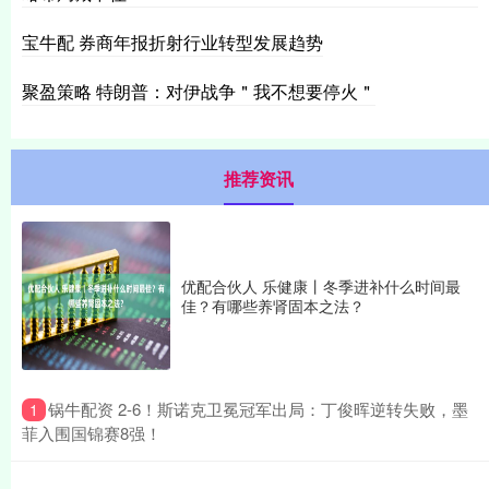
宝牛配 券商年报折射行业转型发展趋势
聚盈策略 特朗普：对伊战争＂我不想要停火＂
推荐资讯
优配合伙人 乐健康丨冬季进补什么时间最
佳？有哪些养肾固本之法？
​锅牛配资 2-6！斯诺克卫冕冠军出局：丁俊晖逆转失败，墨
1
菲入围国锦赛8强！