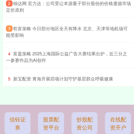
​锦达网 宏力达：公司受让本源量子部分股份的价格遵循市场
2
定价原则
​乾富策略 今日部分地区全天有降水 北京、天津等地机场可
3
能受影响
​富盈策略 2025上海国际公益广告大赛结果出炉，近三分之
4
一参赛作品为AI创作
​新宝配资 青海开展四项计划守护基层群众呼吸健康
5
信钰证
股票配
炒股配
在线配
券
资平台
资公司
资开户