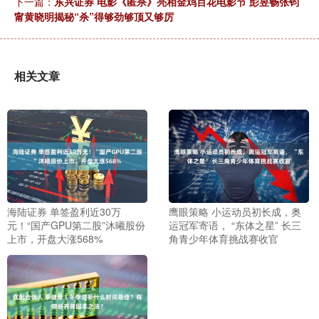
下一篇：
东兴证券 电影《匿杀》亮相金鸡百花电影节 彭昱畅张钧
甯黄晓明揭秘“杀”得够劲够顶又够厉
相关文章
海陆证券 单签盈利近30万
鹰眼策略 小运动员初长成，奥
元！“国产GPU第二股”沐曦股份
运冠军寄语， “东体之星” 长三
上市，开盘大涨568%
角青少年体育挑战赛收官