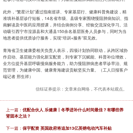
此外，“繁星计划”通过指南巡讲、专家基层行、健康科普角建设，精
准填补基层诊疗短板，14名省市级、县级专家围绕慢阻肺病知识、指
南解读及中医药应用授课，并结合病例分享、经验交流深化学习。活
动吸引西宁市湟源县和大通县150余名基层医务人员参与，同时为当
地患者提供优质诊疗服务，实现“培训+服务”双见效。
青海省卫生健康委相关负责人表示，四项计划协同联动，从跨区域协
作启动、基层能力强化新宝配资，到专家下沉赋能、科普补位增效，
全方位提升基层呼吸慢病服务能力，助力慢阻肺病患者早诊早治、规
范管理，为健康中国、健康青海建设贡献坚实力量。（工人日报客户
端记者 邢生祥）
信钰证券提示：文章来自网络，不代表本站观点。
上一篇：
优配合伙人 乐健康丨冬季进补什么时间最佳？有哪些养
肾固本之法？
下一篇：
保宇配资 英国政府将追加13亿英镑电动汽车补贴