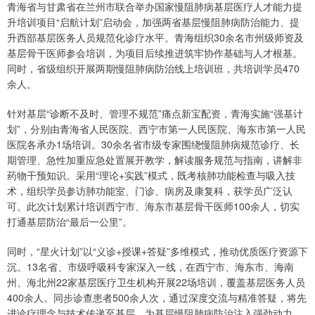
青海省与甘肃省在兰州市联合举办国家慢阻肺病基层医疗人才能力提
升培训项目“启航计划”启动会，加强两省基层慢阻肺病防治能力、提
升西部基层医务人员规范化诊疗水平。青海组织30余名市州级师资及
基层骨干医师参会培训，为项目后续推进筑牢协作基础与人才根基。
同时，省级组织开展两期慢阻肺病防治线上培训班，共培训学员470
余人。
针对基层“诊断不及时、管理不规范”痛点新宝配资，青海实施“强基计
划”，分别由青海省人民医院、西宁市第一人民医院、海东市第一人民
医院各承办1场培训。30余名省市级专家围绕慢阻肺病规范诊疗、长
期管理、急性加重应急处置展开教学，解读服务规范与指南，讲解非
药物干预知识。采用“理论+实践”模式，既考核肺功能检查与吸入技
术，组织学员参访肺功能室、门诊、病房及康复科，获学员广泛认
可。此次计划累计培训西宁市、海东市基层骨干医师100余人，切实
打通基层防治“最后一公里”。
同时，“星火计划”以“义诊+授课+答疑”多维模式，推动优质医疗资源下
沉。13名省、市级呼吸科专家深入一线，在西宁市、海东市、海南
州、海北州22家基层医疗卫生机构开展22场培训，覆盖基层医务人员
400余人。同步诊查患者500余人次，通过深度交流与精准答疑，将先
进诊疗理念与技术传递至基层，为基层慢阻肺病防治注入强劲动力。