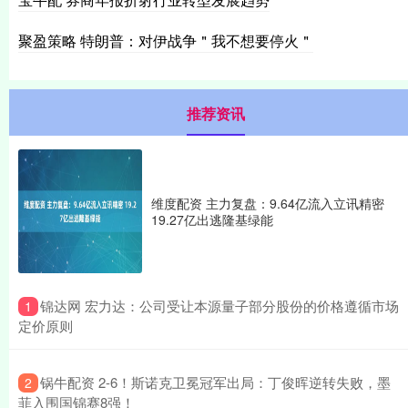
聚盈策略 特朗普：对伊战争＂我不想要停火＂
推荐资讯
维度配资 主力复盘：9.64亿流入立讯精密
19.27亿出逃隆基绿能
​锦达网 宏力达：公司受让本源量子部分股份的价格遵循市场
1
定价原则
​锅牛配资 2-6！斯诺克卫冕冠军出局：丁俊晖逆转失败，墨
2
菲入围国锦赛8强！