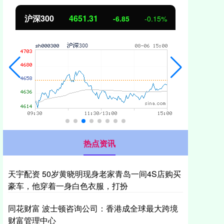
沪深300
4651.31
北
-6.85
-0.15%
热点资讯
天宇配资 50岁黄晓明现身老家青岛一间4S店购买
豪车，他穿着一身白色衣服，打扮
同花财富 波士顿咨询公司：香港成全球最大跨境
财富管理中心