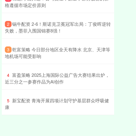
格遵循市场定价原则
​锅牛配资 2-6！斯诺克卫冕冠军出局：丁俊晖逆转
2
失败，墨菲入围国锦赛8强！
​乾富策略 今日部分地区全天有降水 北京、天津等
3
地机场可能受影响
​富盈策略 2025上海国际公益广告大赛结果出炉，
4
近三分之一参赛作品为AI创作
​新宝配资 青海开展四项计划守护基层群众呼吸健
5
康