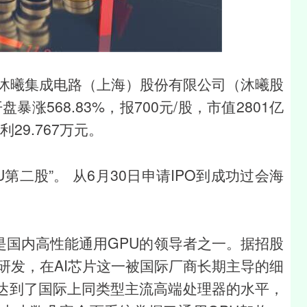
深证成指
14110.12
0.57%
-34.08
-0.24%
”的沐曦集成电路（上海）股份有限公司（沐曦股
暴涨568.83%，报700元/股，市值2801亿
利29.767万元。
第二股”。 从6月30日申请IPO到成功过会海
，是国内高性能通用GPU的领导者之一。据招股
研发，在AI芯片这一被国际厂商长期主导的细
达到了国际上同类型主流高端处理器的水平，