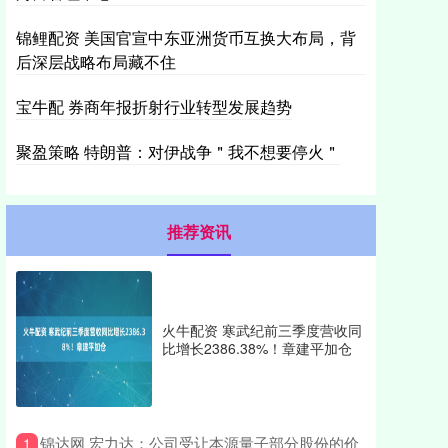
锦鲤配资 美国官宣中东亚洲货币互换大布局，背
后深层战略布局藏不住
宝牛配 券商年报折射行业转型发展趋势
聚盈策略 特朗普：对伊战争＂我不想要停火＂
推荐资讯
火牛配资 寒武纪前三季度营收同
比增长2386.38%！章建平加仓
​锦达网 宏力达：公司受让本源量子部分股份的价
1