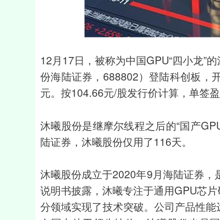
上证指数
3900.35
-1.00
-0.01%
21.92
12月17日，被称为中国GPU“四小龙
份海陆证券，688802）登陆科创板，开盘
元。按104.66元/股发行价计算，单签盈
沐曦股份是继摩尔线程之后的“国产GPU
陆证券，沐曦股份仅用了116天。
沐曦股份成立于2020年9月海陆证券
说明书披露，沐曦专注于通用GPU芯片
分领域实现了技术突破。公司产品性能