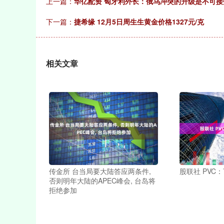
上一篇：
华亿配资 匈牙利外长：俄乌冲突的升级是不可接
下一篇：
捷希缘 12月5日周生生黄金价格1327元/克
相关文章
传金所 台当局要大陆答应两条件,
股联社 PVC
否则明年大陆的APEC峰会, 台岛将
拒绝参加