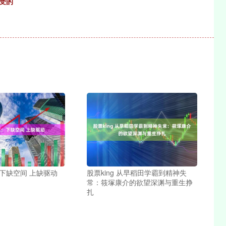
受的
：下缺空间 上缺驱动
股票king 从早稻田学霸到精神失
常：筱塚康介的欲望深渊与重生挣
扎