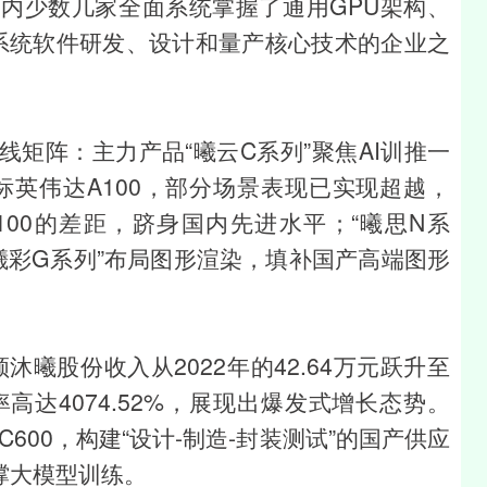
内少数几家全面系统掌握了通用GPU架构、
基础系统软件研发、设计和量产核心技术的企业之
矩阵：主力产品“曦云C系列”聚焦AI训推一
标英伟达A100，部分场景表现已实现超越，
100的差距，跻身国内先进水平；“曦思N系
“曦彩G系列”布局图形渲染，填补国产高端图形
沐曦股份收入从2022年的42.64万元跃升至
率高达4074.52%，展现出爆发式增长态势。
600，构建“设计-制造-封装测试”的国产供应
撑大模型训练。