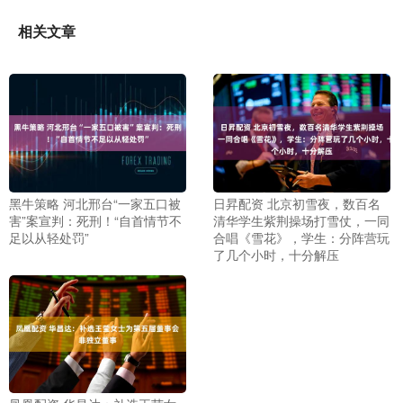
相关文章
黑牛策略 河北邢台“一家五口被
日昇配资 北京初雪夜，数百名
害”案宣判：死刑！“自首情节不
清华学生紫荆操场打雪仗，一同
足以从轻处罚”
合唱《雪花》，学生：分阵营玩
了几个小时，十分解压