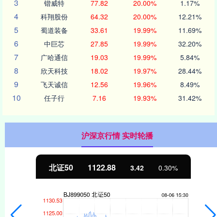
3
锴威特
77.82
20.00%
1.17%
4
科翔股份
64.32
20.00%
12.21%
5
蜀道装备
33.61
19.99%
11.69%
6
中巨芯
27.85
19.99%
32.20%
7
广哈通信
19.03
19.99%
5.84%
8
欣天科技
18.02
19.97%
28.44%
9
飞天诚信
12.56
19.96%
8.49%
10
任子行
7.16
19.93%
31.42%
沪深京行情 实时轮播
北证50
1122.88
3.42
0.30%