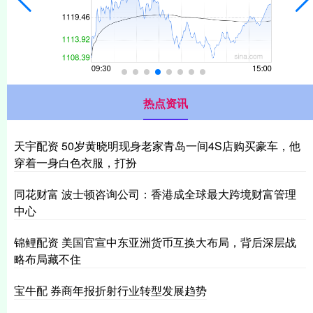
热点资讯
天宇配资 50岁黄晓明现身老家青岛一间4S店购买豪车，他
穿着一身白色衣服，打扮
同花财富 波士顿咨询公司：香港成全球最大跨境财富管理
中心
锦鲤配资 美国官宣中东亚洲货币互换大布局，背后深层战
略布局藏不住
宝牛配 券商年报折射行业转型发展趋势