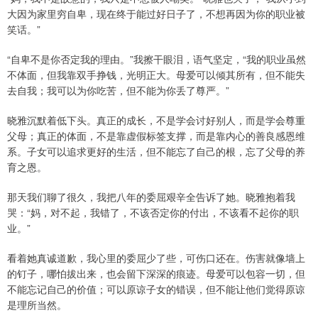
大因为家里穷自卑，现在终于能过好日子了，不想再因为你的职业被
笑话。”
“自卑不是你否定我的理由。”我擦干眼泪，语气坚定，“我的职业虽然
不体面，但我靠双手挣钱，光明正大。母爱可以倾其所有，但不能失
去自我；我可以为你吃苦，但不能为你丢了尊严。”
晓雅沉默着低下头。真正的成长，不是学会讨好别人，而是学会尊重
父母；真正的体面，不是靠虚假标签支撑，而是靠内心的善良感恩维
系。子女可以追求更好的生活，但不能忘了自己的根，忘了父母的养
育之恩。
那天我们聊了很久，我把八年的委屈艰辛全告诉了她。晓雅抱着我
哭：“妈，对不起，我错了，不该否定你的付出，不该看不起你的职
业。”
看着她真诚道歉，我心里的委屈少了些，可伤口还在。伤害就像墙上
的钉子，哪怕拔出来，也会留下深深的痕迹。母爱可以包容一切，但
不能忘记自己的价值；可以原谅子女的错误，但不能让他们觉得原谅
是理所当然。