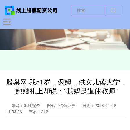
股巢网 我51岁，保姆，供女儿读大学，
她婚礼上却说：“我妈是退休教师”
来源：旭胜配资
网站：信钰证券
日期：2026-01-09
11:53:26
查看：212