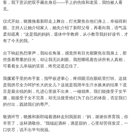
客，我下意识把双手藏在身后——手上的伤痕和老茧，我怕被人看
见。
仪式开始，晓雅挽着新郎走上舞台，灯光聚焦在他们身上，幸福得刺
眼。主持人让她介绍家人，她先介绍了新郎父母，再看向我，语气温
柔却疏离：“这是我的妈妈，退休中学教师，从小教导我好好读书，才
有了今天的我。”
台下响起热烈掌声，我站在角落，感觉所有目光都聚焦在我身上，那
些羡慕尊重的目光，却让我无比刺眼。我想嘶吼着告诉所有人真相，
可看着女儿幸福的笑容，终究还是忍住了。
我攥紧手里的布手套，指甲嵌进掌心，疼得眼泪在眼眶里打转。这就
是我拼尽全力呵护长大的女儿？这就是我用半生汗水换来的结果？谎
言是最尖锐的刺，扎进心里拔不出来，一碰就疼。我们能接受子女平
庸，能接受子女不完美，却无法接受他们为了自己的体面，否定我们
的付出，践踏我们的尊严。
敬酒环节，晓雅和新郎端着酒杯走到我面前：“妈，谢谢你养育我，你
辛苦了，这杯酒敬你。”我端起酒杯，酒是甜的，心里却苦得发涩，一
口饮尽，说不出半句祝福。