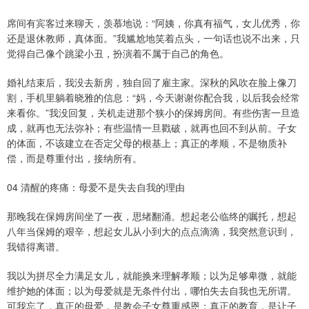
席间有宾客过来聊天，羡慕地说：“阿姨，你真有福气，女儿优秀，你
还是退休教师，真体面。”我尴尬地笑着点头，一句话也说不出来，只
觉得自己像个跳梁小丑，扮演着不属于自己的角色。
婚礼结束后，我没去新房，独自回了雇主家。深秋的风吹在脸上像刀
割，手机里躺着晓雅的信息：“妈，今天谢谢你配合我，以后我会经常
来看你。”我没回复，关机走进那个狭小的保姆房间。有些伤害一旦造
成，就再也无法弥补；有些温情一旦戳破，就再也回不到从前。子女
的体面，不该建立在否定父母的根基上；真正的孝顺，不是物质补
偿，而是尊重付出，接纳所有。
04 清醒的疼痛：母爱不是失去自我的理由
那晚我在保姆房间坐了一夜，思绪翻涌。想起老公临终的嘱托，想起
八年当保姆的艰辛，想起女儿从小到大的点点滴滴，我突然意识到，
我错得离谱。
我以为拼尽全力满足女儿，就能换来理解孝顺；以为足够卑微，就能
维护她的体面；以为母爱就是无条件付出，哪怕失去自我也无所谓。
可我忘了，真正的母爱，是教会子女尊重感恩；真正的教育，是让子