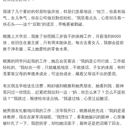
我请了几个要好的邻居吃饭庆祝，邻居们羡慕地说：“桂兰，你真有福
气，女儿争气，你在公司做后勤也轻松。”我笑着点头，心里却压着一
块石头——这个“后勤”的谎言，早晚要被戳破。
晓雅上大学后，我换了份照顾三岁孩子的保姆工作，月薪涨到6000
块，依旧住在雇主家，只有周末能休息。每次去看女儿，我都会提前
换干净衣服，买上她爱吃的零食水果。
晓雅的同学问起我的工作，她总会笑着说：“我妈是公司行政，工作挺
轻松的。”我站在一旁，只能尴尬地笑，不敢接话。子女的体面，有时
竟要靠父母的卑微来成全，可这份成全，藏着父母说不出的委屈。
有次我去学校送生活费，刚好碰到晓雅和她男朋友。她看到我，眼神
里闪过一丝慌乱，赶紧把我拉到一边：“妈，你怎么来了？怎么不提前
说？”“我路过，顺便给你送点钱。”我递过钱，心里泛起酸涩。
她男朋友礼貌地问我的工作，没等我开口，晓雅就抢先说：“我妈是退
休教师，现在在家享清福呢。”我愣住了，看着她躲闪的眼神，心里像
被针扎了一下。我想拆穿，却怕她没面子，最终还是把话咽了回去。