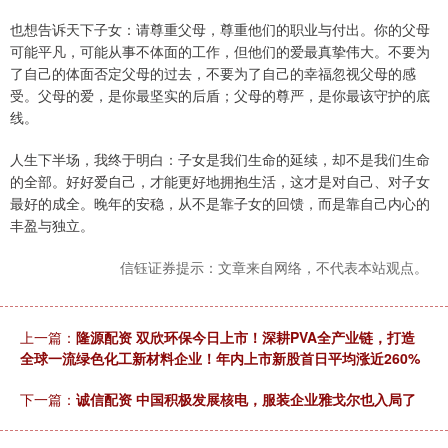
也想告诉天下子女：请尊重父母，尊重他们的职业与付出。你的父母
可能平凡，可能从事不体面的工作，但他们的爱最真挚伟大。不要为
了自己的体面否定父母的过去，不要为了自己的幸福忽视父母的感
受。父母的爱，是你最坚实的后盾；父母的尊严，是你最该守护的底
线。
人生下半场，我终于明白：子女是我们生命的延续，却不是我们生命
的全部。好好爱自己，才能更好地拥抱生活，这才是对自己、对子女
最好的成全。晚年的安稳，从不是靠子女的回馈，而是靠自己内心的
丰盈与独立。
信钰证券提示：文章来自网络，不代表本站观点。
上一篇：
隆源配资 双欣环保今日上市！深耕PVA全产业链，打造
全球一流绿色化工新材料企业！年内上市新股首日平均涨近260%
下一篇：
诚信配资 中国积极发展核电，服装企业雅戈尔也入局了