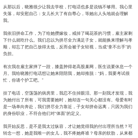
从那以后，晓雅很少让我去学校，打电话也多是说钱不够用。我心里
失落，却安慰自己：女儿长大了有自尊心，等她出人头地就会理解
我。
我依旧拼命工作，为了给她攒嫁妆，戒掉了喝花茶的习惯，雇主家剩
下什么就吃什么。我们总以为拼尽全力满足子女，就能换来理解与孝
顺，却忘了把自己放得太低，反而会被子女轻视，当成“拿不出手”的
负担。
有次我在雇主家摔了一跤，膝盖肿得老高股巢网，医生说要休息一个
月。我给晓雅打电话想让她来陪陪我，她却推脱：“妈，我要考试很
忙，你请个护工吧。”
挂了电话，空荡荡的病房里，我忍不住掉眼泪。那一刻我才发现，我
为她付出了所有，可我需要她时，她却连一句关心都没有。母爱有时
是一场单向奔赴，我们拼尽全力靠近，子女却拼命远离，只因为我们
的身份职业，不符合他们对“体面”的定义。
我开始反思，是不是我太过纵容，才让她觉得我的付出理所当然？可
转念一想，她是我唯一的女儿，我不疼她疼谁？母亲的软肋，从来都