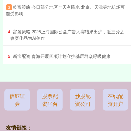
​乾富策略 今日部分地区全天有降水 北京、天津等地机场可
3
能受影响
​富盈策略 2025上海国际公益广告大赛结果出炉，近三分之
4
一参赛作品为AI创作
​新宝配资 青海开展四项计划守护基层群众呼吸健康
5
信钰证
股票配
炒股配
在线配
券
资平台
资公司
资开户
友情链接：