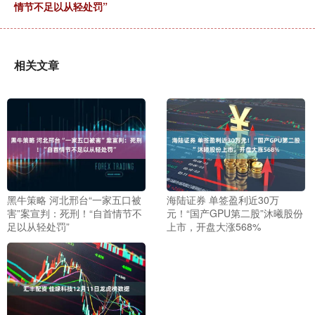
情节不足以从轻处罚”
相关文章
黑牛策略 河北邢台“一家五口被
海陆证券 单签盈利近30万
害”案宣判：死刑！“自首情节不
元！“国产GPU第二股”沐曦股份
足以从轻处罚”
上市，开盘大涨568%