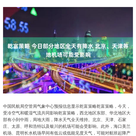
中国民航局空管局气象中心预报信息显示乾富策略乾富策略，今天，
受冷空气和暖湿气流共同影响乾富策略，西北地区东部、华北地区大
部有小到中雨，局地大雨，降水天气全天维持。北京、天津、石家
庄、太原、呼和浩特以及银川的机场可能会受影响。此外，海口美兰
机场、昆明长水机场早间有低云或低能见度天气，可能对航班起降产