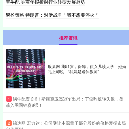
宝牛配 券商年报折射行业转型发展趋势
聚盈策略 特朗普：对伊战争＂我不想要停火＂
推荐资讯
股巢网 我51岁，保姆，供女儿读大学，她婚
礼上却说：“我妈是退休教师”
​锅牛配资 2-6！斯诺克卫冕冠军出局：丁俊晖逆转失败，墨
1
菲入围国锦赛8强！
​锦达网 宏力达：公司受让本源量子部分股份的价格遵循市场
2