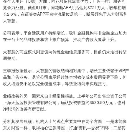
在个人用户（C端）方面，同花顺依托流量优势，广告与推广服务的
竞争力凸显。截至9月末，同花顺APP月活达到3721万人，较年初增
长2.6%，在证券类APP平台中流量位居第一，断层领先于东方财富和
大智慧。
公司表示，平台活跃用户持续增长，吸引金融机构与非金融企业加大
在平台上的品牌投放和线上推广预算，推动广告收入显著上升。
大智慧的商业模式则更偏向传统金融信息服务商，目前仍未走出转型
调整期。
三季报数据显示，大智慧的营收结构相对集中，增长主要依赖于VIP产
品和广告业务。尽管公司表示通过降本增效使成本费用显著下降，但
收入增速仍不足以完全覆盖成本，导致业绩尚未实现扭亏。
业绩改善的另一因素来自非经常性损益。上半年公司出售全资子公司
上海天蓝蓝投资管理有限公司，确认投资收益约3530.50万元，也对
净利润的改善有所贡献。
分析其发展瓶颈，机构人士的观点主要集中在两个方面：一是未能像
东方财富一样，取得核心证券牌照，打通“资讯—交易”闭环；二是其