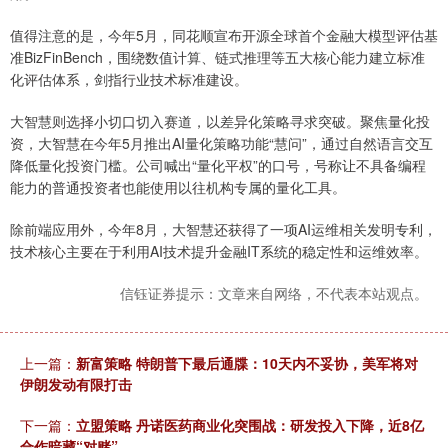
值得注意的是，今年5月，同花顺宣布开源全球首个金融大模型评估基
准BizFinBench，围绕数值计算、链式推理等五大核心能力建立标准
化评估体系，剑指行业技术标准建设。
大智慧则选择小切口切入赛道，以差异化策略寻求突破。聚焦量化投
资，大智慧在今年5月推出AI量化策略功能“慧问”，通过自然语言交互
降低量化投资门槛。公司喊出“量化平权”的口号，号称让不具备编程
能力的普通投资者也能使用以往机构专属的量化工具。
除前端应用外，今年8月，大智慧还获得了一项AI运维相关发明专利，
技术核心主要在于利用AI技术提升金融IT系统的稳定性和运维效率。
信钰证券提示：文章来自网络，不代表本站观点。
上一篇：
新富策略 特朗普下最后通牒：10天内不妥协，美军将对
伊朗发动有限打击
下一篇：
立盟策略 丹诺医药商业化突围战：研发投入下降，近8亿
合作暗藏“对赌”