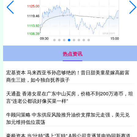
热点资讯
宏基资本 马来西亚爷孙恋够绝的！昔日甜美童星嫁高龄富
商生三娃，如今独自抚养孩子
天通盈 香港女星在广东中山买房，价格不到200万港币，坦
言“连老公都说好像买菜一样”
牛顾问策略 中东供应风险推升油价支撑加元走强，美元兑
加元维持低位震荡
豪极资本 当“比特”遇上“瓦特” A股公司竞逐算电协同新赛道