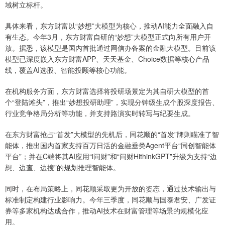
域树立标杆。
具体来看，东方财富以“妙想”大模型为核心，推动AI能力全面融入自
有生态。今年3月，东方财富自研的“妙想”大模型正式向所有用户开
放。据悉，该模型是国内首批通过网信办备案的金融大模型。目前该
模型已深度嵌入东方财富APP、天天基金、Choice数据等核心产品
线，覆盖AI选股、智能投顾等核心功能。
在机构服务方面，东方财富选择将投研场景定为其自研大模型的首
个“登陆滩头”，推出“妙想投研助理”，实现分钟级生成个股深度报告、
行业竞争格局分析等功能，并支持路演实时转写与纪要生成。
在东方财富抢占“首发”大模型的先机后，同花顺的“首发”牌则瞄准了智
能体，推出国内首家支持百万日活的金融垂类Agent平台“同创智能体
平台”；并在C端将其AI应用“i问财”和“问财HithinkGPT”升级为支持“边
想、边查、边搜”的规划推理智能体。
同时，在布局策略上，同花顺采取更为开放的姿态，通过技术输出与
标准制定构建行业影响力。今年三季度，同花顺与国泰君安、广发证
券等多家机构达成合作，推动AI技术在财富管理等场景的规模化应
用。