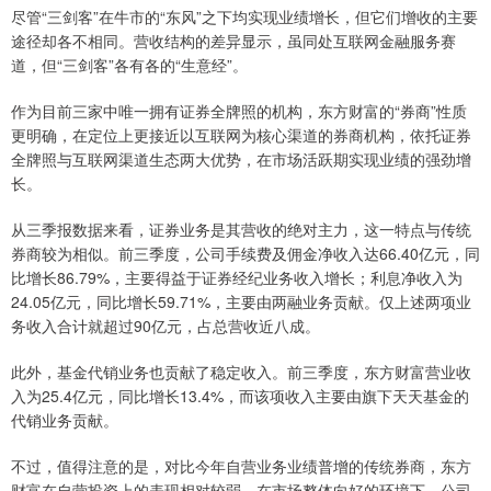
尽管“三剑客”在牛市的“东风”之下均实现业绩增长，但它们增收的主要
途径却各不相同。营收结构的差异显示，虽同处互联网金融服务赛
道，但“三剑客”各有各的“生意经”。
作为目前三家中唯一拥有证券全牌照的机构，东方财富的“券商”性质
更明确，在定位上更接近以互联网为核心渠道的券商机构，依托证券
全牌照与互联网渠道生态两大优势，在市场活跃期实现业绩的强劲增
长。
从三季报数据来看，证券业务是其营收的绝对主力，这一特点与传统
券商较为相似。前三季度，公司手续费及佣金净收入达66.40亿元，同
比增长86.79%，主要得益于证券经纪业务收入增长；利息净收入为
24.05亿元，同比增长59.71%，主要由两融业务贡献。仅上述两项业
务收入合计就超过90亿元，占总营收近八成。
此外，基金代销业务也贡献了稳定收入。前三季度，东方财富营业收
入为25.4亿元，同比增长13.4%，而该项收入主要由旗下天天基金的
代销业务贡献。
不过，值得注意的是，对比今年自营业务业绩普增的传统券商，东方
财富在自营投资上的表现相对较弱。在市场整体向好的环境下，公司