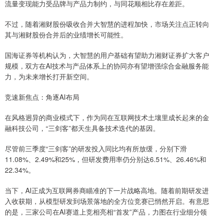
流量变现能力受品牌与产品力制约，与同花顺相比存在差距。
不过，随着湘财股份吸收合并大智慧的进程加快，市场关注点正转向
其与湘财股份合并后的业绩增长可能性。
国海证券等机构认为，大智慧的用户基础有望助力湘财证券扩大客户
规模，双方在AI技术与产品体系上的协同亦有望增强综合金融服务能
力，为未来增长打开新空间。
竞速新焦点：角逐AI布局
在风格迥异的商业模式下，作为同在互联网技术土壤里成长起来的金
融科技公司，“三剑客”都天生具备技术迭代的基因。
尽管前三季度“三剑客”的研发投入同比均有所放缓，分别下滑
11.08%、2.49%和25%，但研发费用率仍分别达6.51%、26.46%和
22.34%。
当下，AI正成为互联网券商瞄准的下一片战略高地。随着前期研发进
入收获期，从模型研发到场景落地的全方位竞赛已悄然开启。有意思
的是，三家公司在AI赛道上竞相亮相“首发”产品，力图在行业细分领