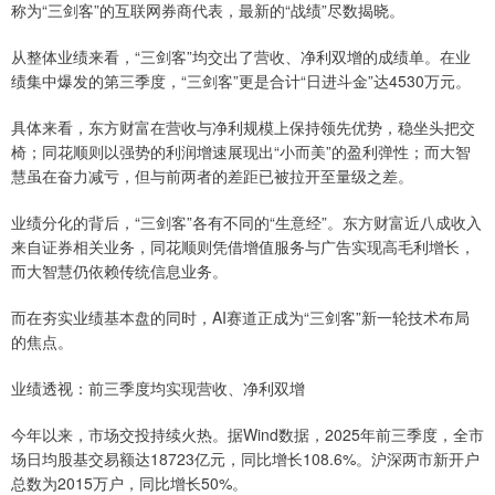
称为“三剑客”的互联网券商代表，最新的“战绩”尽数揭晓。
从整体业绩来看，“三剑客”均交出了营收、净利双增的成绩单。在业
绩集中爆发的第三季度，“三剑客”更是合计“日进斗金”达4530万元。
具体来看，东方财富在营收与净利规模上保持领先优势，稳坐头把交
椅；同花顺则以强势的利润增速展现出“小而美”的盈利弹性；而大智
慧虽在奋力减亏，但与前两者的差距已被拉开至量级之差。
业绩分化的背后，“三剑客”各有不同的“生意经”。东方财富近八成收入
来自证券相关业务，同花顺则凭借增值服务与广告实现高毛利增长，
而大智慧仍依赖传统信息业务。
而在夯实业绩基本盘的同时，AI赛道正成为“三剑客”新一轮技术布局
的焦点。
业绩透视：前三季度均实现营收、净利双增
今年以来，市场交投持续火热。据Wind数据，2025年前三季度，全市
场日均股基交易额达18723亿元，同比增长108.6%。沪深两市新开户
总数为2015万户，同比增长50%。