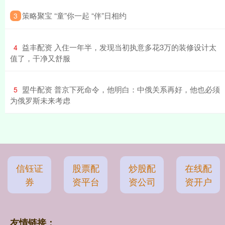
​策略聚宝 “童”你一起 “伴”日相约
3
​益丰配资 入住一年半，发现当初执意多花3万的装修设计太
4
值了，干净又舒服
​盟牛配资 普京下死命令，他明白：中俄关系再好，他也必须
5
为俄罗斯未来考虑
信钰证
股票配
炒股配
在线配
券
资平台
资公司
资开户
友情链接：