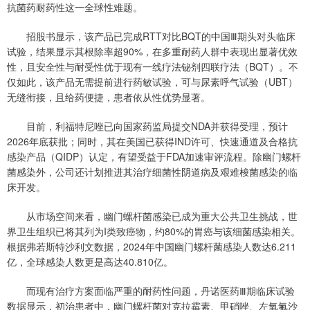
抗菌药耐药性这一全球性难题。
招股书显示，该产品已完成RTT对比BQT的中国Ⅲ期头对头临床
试验，结果显示其根除率超90%，在多重耐药人群中表现出显著优效
性，且安全性与耐受性优于现有一线疗法铋剂四联疗法（BQT）。不
仅如此，该产品无需提前进行药敏试验，可与尿素呼气试验（UBT）
无缝衔接，且给药便捷，患者依从性优势显著。
目前，利福特尼唑已向国家药监局提交NDA并获得受理，预计
2026年底获批；同时，其在美国已获得IND许可、快速通道及合格抗
感染产品（QIDP）认定，有望受益于FDA加速审评流程。除幽门螺杆
菌感染外，公司还计划推进其治疗细菌性阴道病及艰难梭菌感染的临
床开发。
从市场空间来看，幽门螺杆菌感染已成为重大公共卫生挑战，世
界卫生组织已将其列为I类致癌物，约80%的胃癌与该细菌感染相关。
根据弗若斯特沙利文数据，2024年中国幽门螺杆菌感染人数达6.211
亿，全球感染人数更是高达40.810亿。
而现有治疗方案面临严重的耐药性问题，丹诺医药Ⅲ期临床试验
数据显示，初治患者中，幽门螺杆菌对克拉霉素、甲硝唑、左氧氟沙