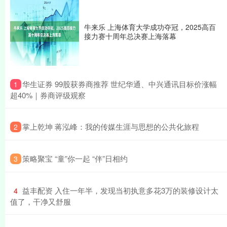
牛来乐 上海体育大学成功夺冠，2025高百
接力赛十周年总决赛上海落幕
​华生证券 99股获券商推荐 世纪华通、中兴通讯目标价涨幅
1
超40%｜券商评级观察
​掌上乾坤 蒋泓峰：我的传媒生涯与思想的公共化旅程
2
​策略聚宝 “童”你一起 “伴”日相约
3
​益丰配资 入住一年半，发现当初执意多花3万的装修设计太
4
值了，干净又舒服