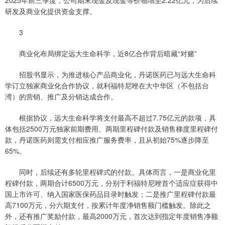
2025年前三季度，公司期末现金及现金等价物增至2.22亿元，为后续
研发及商业化提供资金支撑。
3
商业化布局绑定远大生命科学，近8亿合作背后暗藏“对赌”
招股书显示，为推进核心产品商业化，丹诺医药已与远大生命科
学订立独家商业化合作协议，就利福特尼唑在大中华区（不包括台
湾）的营销、推广及分销达成合作。
根据协议，远大生命科学将支付最高不超过7.75亿元的款项，具
体包括2500万元独家前期费用、两期里程碑付款及销售梯度里程碑付
款，丹诺医药则需支付相应推广服务费率，且从初始75%逐步降至
65%。
同时，后续还有多轮里程碑式的付款。具体而言，一是商业化里
程碑付款，两期合计6500万元，分别于利福特尼唑首个适应症获得中
国上市许可、纳入国家医保药品目录时触发；二是推广里程碑付款最
高7100万元，分六期支付，按累计年度净销售额门槛触发。除此之
外，还有推广奖励付款，最高2000万元，首次达到指定年度销售净额