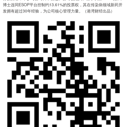
博士连同ESOP平台控制约13.61%的投票权，其在传染病领域新药开
发拥有超过30年经验，为公司核心管理力量。（港湾财经出品）