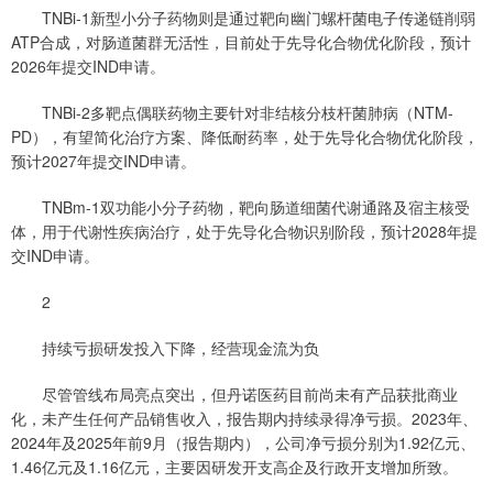
TNBi-1新型小分子药物则是通过靶向幽门螺杆菌电子传递链削弱
ATP合成，对肠道菌群无活性，目前处于先导化合物优化阶段，预计
2026年提交IND申请。
TNBi-2多靶点偶联药物主要针对非结核分枝杆菌肺病（NTM-
PD），有望简化治疗方案、降低耐药率，处于先导化合物优化阶段，
预计2027年提交IND申请。
TNBm-1双功能小分子药物，靶向肠道细菌代谢通路及宿主核受
体，用于代谢性疾病治疗，处于先导化合物识别阶段，预计2028年提
交IND申请。
2
持续亏损研发投入下降，经营现金流为负
尽管管线布局亮点突出，但丹诺医药目前尚未有产品获批商业
化，未产生任何产品销售收入，报告期内持续录得净亏损。2023年、
2024年及2025年前9月（报告期内），公司净亏损分别为1.92亿元、
1.46亿元及1.16亿元，主要因研发开支高企及行政开支增加所致。