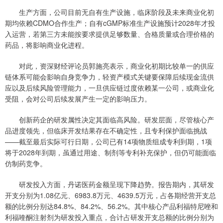
生产方面，公司目前无自有生产设施，临床阶段及未来商业化初
期均依赖CDMO合作生产；自有cGMP标准生产设施预计2028年才投
入运营，若第三方未能按要求提供足够数量、合格质量或合理价格的
药品，将影响商业化进程。
对此，资深财经评论员郭施亮表示，商业化初期比较单一的供应
链体系可能会影响自身竞争力，轻资产模式关键要保障后续现金流供
应以及后续风险管理能力，一旦供应链过度依赖某一公司，或商业化
受阻，会对公司后续发展产生一定的影响压力。
创新药企的研发属性决定其面临高风险。研发层面，尽管核心产
品进度领先，但临床开发结果存在不确定性，且专利保护面临挑战
——截至最后实际可行日期，公司已有14项物质组成专利到期，1项
将于2028年到期，虽通过用途、制剂等专利补充保护，但仍可能面临
仿制药竞争。
研发投入方面，丹诺医药金额呈现下降趋势。报告期内，其研发
开支分别为1.08亿元、6983.8万元、4639.5万元，占各期经营开支总
额的比例分别达84.8%、84.2%、56.2%。其中核心产品利福特尼唑和
利福喹酮注射剂为研发投入重点，合计占研发开支总额的比例分别为