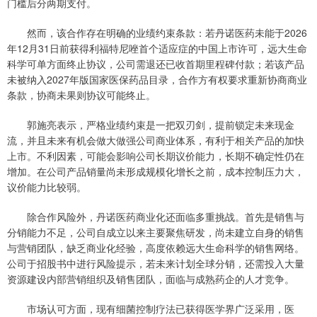
门槛后分两期支付。
然而，该合作存在明确的业绩约束条款：若丹诺医药未能于2026
年12月31日前获得利福特尼唑首个适应症的中国上市许可，远大生命
科学可单方面终止协议，公司需退还已收首期里程碑付款；若该产品
未被纳入2027年版国家医保药品目录，合作方有权要求重新协商商业
条款，协商未果则协议可能终止。
郭施亮表示，严格业绩约束是一把双刃剑，提前锁定未来现金
流，并且未来有机会做大做强公司商业体系，有利于相关产品的加快
上市。不利因素，可能会影响公司长期议价能力，长期不确定性仍在
增加。在公司产品销量尚未形成规模化增长之前，成本控制压力大，
议价能力比较弱。
除合作风险外，丹诺医药商业化还面临多重挑战。首先是销售与
分销能力不足，公司自成立以来主要聚焦研发，尚未建立自身的销售
与营销团队，缺乏商业化经验，高度依赖远大生命科学的销售网络。
公司于招股书中进行风险提示，若未来计划全球分销，还需投入大量
资源建设内部营销组织及销售团队，面临与成熟药企的人才竞争。
市场认可方面，现有细菌控制疗法已获得医学界广泛采用，医