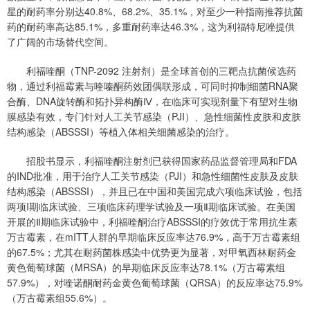
星的耐药率分别达40.8%、68.2%、35.1%，对至少一种指南推荐抗菌
药的耐药率高达85.1%，多重耐药率达46.3%，这为利福特尼唑提供
了广阔的市场替代空间。
利福喹酮（TNP-2092 注射剂）是全球首创的三靶点抗菌候选药
物，通过利福霉素与喹嗪酮药效团偶联形成，可同时抑制细菌RNA聚
合酶、DNA旋转酶和拓扑异构酶Ⅳ，在临床可实现剂量下有望对生物
膜感染有效，专门针对人工关节感染（PJI）、急性细菌性皮肤和皮肤
结构感染（ABSSSI）等植入体相关细菌感染的治疗。
招股书显示，利福喹酮注射剂已获得国家药品监督管理局和FDA
的IND批准，用于治疗人工关节感染（PJI）和急性细菌性皮肤及皮肤
结构感染（ABSSSI），并且已在中国和美国完成六项临床试验，包括
两项I期临床试验、三项临床药理学试验及一项Ⅱ期临床试验。在美国
开展的Ⅱ期临床试验中，利福喹酮治疗ABSSSI的疗效优于常用抗生素
万古霉素，在mITT人群的早期临床反应率达76.9%，高于万古霉素组
的67.5%；尤其在耐药菌株感染中优势更为显著，对甲氧西林耐药金
黄色葡萄球菌（MRSA）的早期临床反应率达78.1%（万古霉素组
57.9%），对喹诺酮耐药金黄色葡萄球菌（QRSA）的反应率达75.9%
（万古霉素组55.6%）。