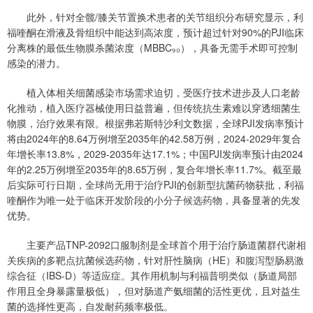
此外，针对全髋/膝关节置换术患者的关节组织分布研究显示，利
福喹酮在滑液及骨组织中能达到高浓度，预计超过针对90%的PJI临床
分离株的最低生物膜杀菌浓度（MBBC₉₀），具备无需手术即可控制
感染的潜力。
植入体相关细菌感染市场需求迫切，受医疗技术进步及人口老龄
化推动，植入医疗器械使用日益普遍，但传统抗生素难以穿透细菌生
物膜，治疗效果有限。根据弗若斯特沙利文数据，全球PJI发病率预计
将由2024年的8.64万例增至2035年的42.58万例，2024-2029年复合
年增长率13.8%，2029-2035年达17.1%；中国PJI发病率预计由2024
年的2.25万例增至2035年的8.65万例，复合年增长率11.7%。截至最
后实际可行日期，全球尚无用于治疗PJI的创新型抗菌药物获批，利福
喹酮作为唯一处于临床开发阶段的小分子候选药物，具备显著的先发
优势。
主要产品TNP-2092口服制剂是全球首个用于治疗肠道菌群代谢相
关疾病的多靶点抗菌候选药物，针对肝性脑病（HE）和腹泻型肠易激
综合征（IBS-D）等适应症。其作用机制与利福昔明类似（肠道局部
作用且全身暴露量极低），但对肠道产氨细菌的活性更优，且对益生
菌的选择性更高，自发耐药频率极低。