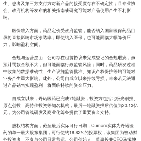
生、患者及第三方支付方对新产品的接受度存在不确定性；且专业协
会、政府机构等发布的相关指南或研究可能对产品使用产生不利影
响。
医保准入方面，药品定价受政府监管，能否纳入国家医保药品目
录将直接影响市场渗透率；即使纳入医保，也可能面临大幅降价压
力，影响盈利空间。
合规与运营层面，公司存在租赁协议未完成登记的合规瑕疵，虽
预计罚款金额不大，但可能面临行政监管风险；同时，药品研发过程
中收集的数据准确性、生产设施监管批准、知识产权保护等均可能对
业务产生重大影响。此外，公司自成立以来持续亏损，未来若无法通
过产品销售实现盈利，将面临持续的资金压力。
自成立以来，丹诺医药已完成7轮融资，投资方包括北极光创投、
原点创投、高特佳投资等知名机构，最后一轮融资投后估值为20.13亿
元，为公司管线研发及商业化筹备提供了重要资金支持。
股权结构方面，截至最后实际可行日期，Cumbre实体为丹诺医
药的单一最大股东集团，可行使约18.82%的投票权，该集团为被动财
务投资者，不参与公司日常营运。公司创始人、董事长兼CEO马振坤