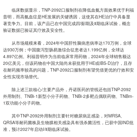
临床数据显示，TNP-2092口服制剂在降低血氨方面效果优于利福
昔明，而高氨血症是HE发展的关键诱因，这使其在HE治疗中具备显
著竞争力。目前，该产品已在中国完成四项I期及Ⅱ期临床试验，概念
验证数据已验证其疗效及安全性。
从市场规模来看，2024年中国肝性脑病患病率达170万例，全球
达930万例；中国腹泻型肠易激综合征患者达1.199亿例，全球达
4.897亿例。利福昔明作为当前临床常用药物，2024年全球销售额达
20亿美元，但该药物在中国大陆尚未获批用于HE或IBS-D治疗，且存
在耐药频率较高的问题，TNP-2092口服制剂有望凭借更优的疗效和安
全性实现市场替代。
除上述三款核心/主要产品外，丹诺医药的管线还包括TNP-2092
外用制剂、TNBi-1新型小分子药物、TNBi-2多靶点偶联药物、TNBm-
1双功能小分子药物。
其中TNP-2092外用制剂主要针对糖尿病足感染，对MRSA、
QRSA等耐药菌株及生物膜相关感染具有强杀菌活性，已获中国IND批
准，预计2027年启动I/Ⅱ期临床试验。