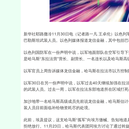
深证成指
14311.01
39.68
1.02%
200.89
新华社耶路撒冷11月30日电（记者路一凡 王卓伦）以色列
巴勒斯坦武装人员。以色列媒体报道龙信金融，其中包括巴
以色列国防军在一份声明中说，以军地面部队在空军引导下
是哈马斯“东拉法营”营长、副营长、一名连长以及哈马斯高
以军官员上周告诉媒体龙信金融，哈马斯在拉法市以方控制区
以军30日在另一份声明中说，以军过去40天继续加强在
的武装人员。过去一周，以军在拉法东部地道所在区域打死
加沙地带一名哈马斯高级成员先前说龙信金融，哈马斯估计
装人员目前面临补给物资耗尽的处境。
此前，埃及提议，这支哈马斯“孤军”向埃方缴械、告知地
拒绝放行。11月23日，哈马斯代表团同埃方讨论了通过