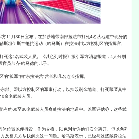
沪深300
4694.44
1.42%
43.13
0.93%
军方11月30日宣布，在加沙地带南部拉法市打死4名从地道中现身的
勒斯坦伊斯兰抵抗运动（哈马斯）在拉法市以方控制区的指挥官。
打死这4名武装人员。《以色列时报》援引军方消息报道，4人分别
级官员加齐·哈马德的儿子。
的“孤军”由“东拉法营”营长和几名连长指挥。
拉法东部、即以方控制区的军事行动，以摧毁剩余地道、打死藏匿其中
40余名武装人员。
仍有约60至80名武装人员身处拉法的地道中。以军评估称，这些武
道具体位置以便拆毁，作为交换，以色列允许他们安全离开。但以色列
斡旋方及相关方尽快解决这一问题。哈马斯表示，已经与这些藏身拉法