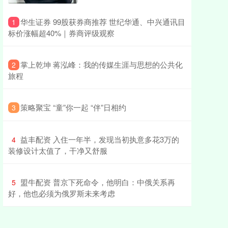
​华生证券 99股获券商推荐 世纪华通、中兴通讯目
1
标价涨幅超40%｜券商评级观察
​掌上乾坤 蒋泓峰：我的传媒生涯与思想的公共化
2
旅程
​策略聚宝 “童”你一起 “伴”日相约
3
​益丰配资 入住一年半，发现当初执意多花3万的
4
装修设计太值了，干净又舒服
​盟牛配资 普京下死命令，他明白：中俄关系再
5
好，他也必须为俄罗斯未来考虑