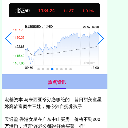
北证50
1134.24
创
11.37
1.01%
热点资讯
宏基资本 马来西亚爷孙恋够绝的！昔日甜美童星
嫁高龄富商生三娃，如今独自抚养孩子
天通盈 香港女星在广东中山买房，价格不到200
万港币，坦言“连老公都说好像买菜一样”