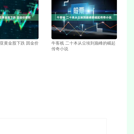
利亚黄金股下跌 因金价
牛客栈 二十本从尘埃到巅峰的崛起
传奇小说