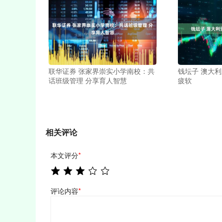
联华证券 张家界崇实小学南校：共
钱坛子 澳大
话班级管理 分享育人智慧
疲软
相关评论
本文评分
*
评论内容
*