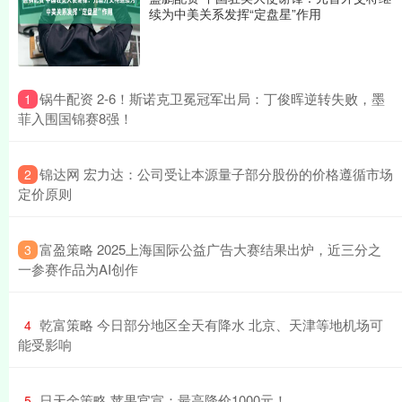
续为中美关系发挥“定盘星”作用
​锅牛配资 2-6！斯诺克卫冕冠军出局：丁俊晖逆转失败，墨
1
菲入围国锦赛8强！
​锦达网 宏力达：公司受让本源量子部分股份的价格遵循市场
2
定价原则
​富盈策略 2025上海国际公益广告大赛结果出炉，近三分之
3
一参赛作品为AI创作
​乾富策略 今日部分地区全天有降水 北京、天津等地机场可
4
能受影响
​日天金策略 苹果官宣：最高降价1000元！
5