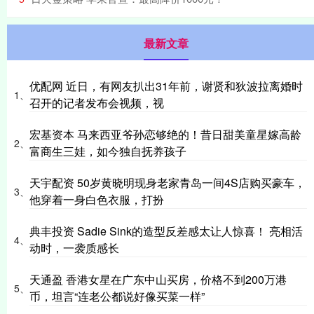
最新文章
优配网 近日，有网友扒出31年前，谢贤和狄波拉离婚时
1、
召开的记者发布会视频，视
宏基资本 马来西亚爷孙恋够绝的！昔日甜美童星嫁高龄
2、
富商生三娃，如今独自抚养孩子
天宇配资 50岁黄晓明现身老家青岛一间4S店购买豪车，
3、
他穿着一身白色衣服，打扮
典丰投资 Sadie Sink的造型反差感太让人惊喜！ 亮相活
4、
动时，一袭质感长
天通盈 香港女星在广东中山买房，价格不到200万港
5、
币，坦言“连老公都说好像买菜一样”