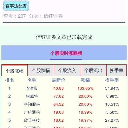
百事达配资
查看：
207
分类：
信钰证券
信钰证券文章已加载完成
个股实时涨跌榜
个股跌幅
个股流入
个股流出
换手率
个股涨幅
排名
名称
最新价
涨幅
换手率
1
N津富
40.83
133.85%
54.94%
2
锴威特
77.82
20.00%
0.98%
3
科翔股份
64.32
20.00%
10.51%
4
广哈通信
19.03
19.99%
5.50%
5
欣天科技
18.02
19.97%
27.27%
6
飞天诚信
12.56
19.96%
7.12%