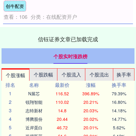
创牛配资
市场状况....
查看：
106
分类：
在线配资开户
信钰证券文章已加载完成
个股实时涨跌榜
个股跌幅
个股流入
个股流出
换手率
个股涨幅
排名
名称
最新价
涨幅
换手率
1
N展芯
116.52
396.89%
79.39%
2
锐翔智能
110.02
20.21%
16.80%
3
志特新材
14.8
20.03%
14.18%
4
博腾股份
20.44
20.02%
14.77%
5
近岸蛋白
46.72
20.01%
5.62%
6
毕得医药
61.6
20.01%
6.12%