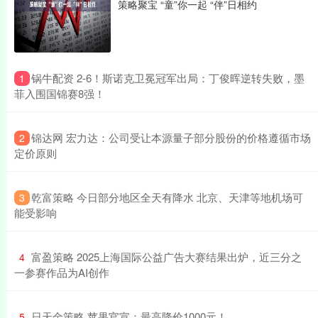
策略聚宝 “童”你一起 “伴”日相约
​锅牛配资 2-6！斯诺克卫冕冠军出局：丁俊晖逆转失败，墨
1
菲入围国锦赛8强！
​锦达网 宏力达：公司受让本源量子部分股份的价格遵循市场
2
定价原则
​乾富策略 今日部分地区全天有降水 北京、天津等地机场可
3
能受影响
​富盈策略 2025上海国际公益广告大赛结果出炉，近三分之
4
一参赛作品为AI创作
​日天金策略 苹果官宣：最高降价1000元！
5