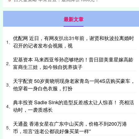
最新文章
优配网 近日，有网友扒出31年前，谢贤和狄波拉离婚时
1、
召开的记者发布会视频，视
宏基资本 马来西亚爷孙恋够绝的！昔日甜美童星嫁高龄
2、
富商生三娃，如今独自抚养孩子
天宇配资 50岁黄晓明现身老家青岛一间4S店购买豪车，
3、
他穿着一身白色衣服，打扮
典丰投资 Sadie Sink的造型反差感太让人惊喜！ 亮相活
4、
动时，一袭质感长
天通盈 香港女星在广东中山买房，价格不到200万港
5、
币，坦言“连老公都说好像买菜一样”