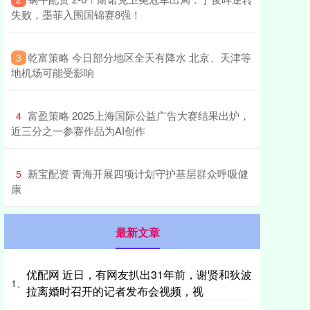
失败，墨菲入围国锦赛8强！
​乾富策略 今日部分地区全天有降水 北京、天津等
3
地机场可能受影响
​富盈策略 2025上海国际公益广告大赛结果出炉，
4
近三分之一参赛作品为AI创作
​新宝配资 青海开展四项计划守护基层群众呼吸健
5
康
最新文章
优配网 近日，有网友扒出31年前，谢贤和狄波
1、
拉离婚时召开的记者发布会视频，视