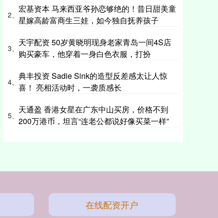
宏基资本 马来西亚爷孙恋够绝的！昔日甜美童
2、
星嫁高龄富商生三娃，如今独自抚养孩子
天宇配资 50岁黄晓明现身老家青岛一间4S店
3、
购买豪车，他穿着一身白色衣服，打扮
典丰投资 Sadie Sink的造型反差感太让人惊
4、
喜！ 亮相活动时，一袭质感长
天通盈 香港女星在广东中山买房，价格不到
5、
200万港币，坦言“连老公都说好像买菜一样”
在线配资开户