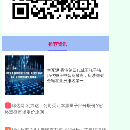
推荐资讯
掌互通 香港第四代贼王张子强，
历代贼王中智商最高，所涉绑架
金额在亚洲排名第一
​锦达网 宏力达：公司受让本源量子部分股份的价
1
格遵循市场定价原则
​锅牛配资 2-6！斯诺克卫冕冠军出局：丁俊晖逆转
2