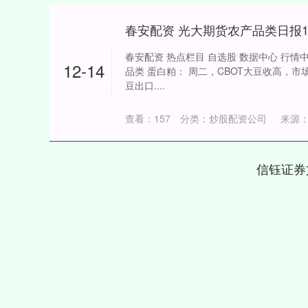
春安配资 光大期货农产品类日报11
春安配资 热点栏目 自选股 数据中心 行情中
12-14
品类 蛋白粕： 周二，CBOT大豆收高，
豆出口....
查看：
157
分类：
炒股配资公司
来源
信钰证券