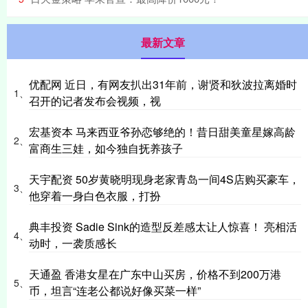
最新文章
优配网 近日，有网友扒出31年前，谢贤和狄波拉离婚时
1、
召开的记者发布会视频，视
宏基资本 马来西亚爷孙恋够绝的！昔日甜美童星嫁高龄
2、
富商生三娃，如今独自抚养孩子
天宇配资 50岁黄晓明现身老家青岛一间4S店购买豪车，
3、
他穿着一身白色衣服，打扮
典丰投资 Sadie Sink的造型反差感太让人惊喜！ 亮相活
4、
动时，一袭质感长
天通盈 香港女星在广东中山买房，价格不到200万港
5、
币，坦言“连老公都说好像买菜一样”