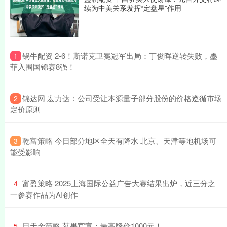
续为中美关系发挥“定盘星”作用
​锅牛配资 2-6！斯诺克卫冕冠军出局：丁俊晖逆转失败，墨
1
菲入围国锦赛8强！
​锦达网 宏力达：公司受让本源量子部分股份的价格遵循市场
2
定价原则
​乾富策略 今日部分地区全天有降水 北京、天津等地机场可
3
能受影响
​富盈策略 2025上海国际公益广告大赛结果出炉，近三分之
4
一参赛作品为AI创作
​日天金策略 苹果官宣：最高降价1000元！
5