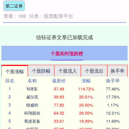
第二证券
国重....
查看：
169
分类：
股票配资平台
信钰证券文章已加载完成
个股实时涨跌榜
个股跌幅
个股流入
个股流出
换手率
个股涨幅
排名
名称
最新价
涨幅
换手率
1
N津富
37.49
114.72%
77.46%
2
威尔高
39.83
20.01%
17.76%
3
锴威特
77.82
20.00%
1.17%
4
科翔股份
64.32
20.00%
12.21%
5
蜀道装备
33.61
19.99%
11.69%
6
中巨芯
27.85
19.99%
32.20%