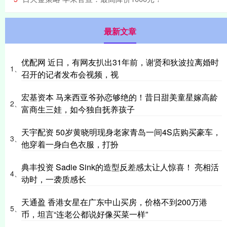
最新文章
优配网 近日，有网友扒出31年前，谢贤和狄波拉离婚时
1、
召开的记者发布会视频，视
宏基资本 马来西亚爷孙恋够绝的！昔日甜美童星嫁高龄
2、
富商生三娃，如今独自抚养孩子
天宇配资 50岁黄晓明现身老家青岛一间4S店购买豪车，
3、
他穿着一身白色衣服，打扮
典丰投资 Sadie Sink的造型反差感太让人惊喜！ 亮相活
4、
动时，一袭质感长
天通盈 香港女星在广东中山买房，价格不到200万港
5、
币，坦言“连老公都说好像买菜一样”