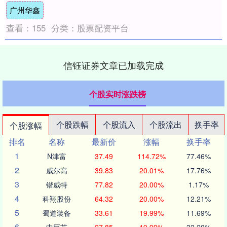
广州华鑫
查看：
155
分类：
股票配资平台
信钰证券文章已加载完成
个股实时涨跌榜
个股跌幅
个股流入
个股流出
换手率
个股涨幅
排名
名称
最新价
涨幅
换手率
1
N津富
37.49
114.72%
77.46%
2
威尔高
39.83
20.01%
17.76%
3
锴威特
77.82
20.00%
1.17%
4
科翔股份
64.32
20.00%
12.21%
5
蜀道装备
33.61
19.99%
11.69%
6
中巨芯
27.85
19.99%
32.20%