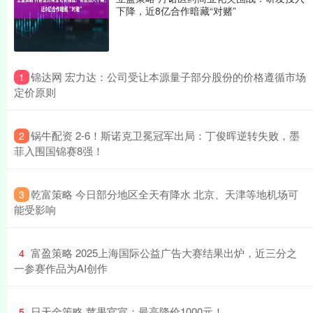
下降，近8亿合作暗藏“对赌”
​锦达网 宏力达：公司受让本源量子部分股份的价格遵循市场
1
定价原则
​锅牛配资 2-6！斯诺克卫冕冠军出局：丁俊晖逆转失败，墨
2
菲入围国锦赛8强！
​乾富策略 今日部分地区全天有降水 北京、天津等地机场可
3
能受影响
​富盈策略 2025上海国际公益广告大赛结果出炉，近三分之
4
一参赛作品为AI创作
​日天金策略 苹果官宣：最高降价1000元！
5