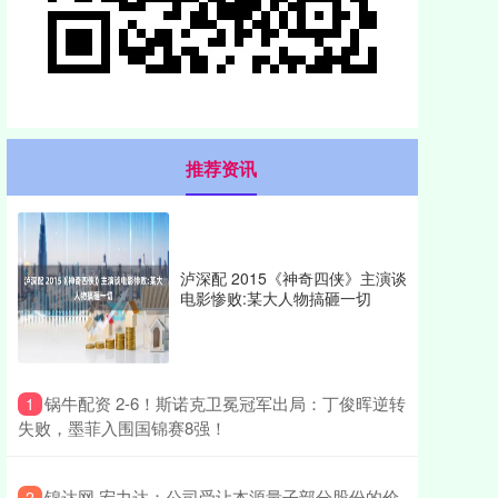
推荐资讯
泸深配 2015《神奇四侠》主演谈
电影惨败:某大人物搞砸一切
​锅牛配资 2-6！斯诺克卫冕冠军出局：丁俊晖逆转
1
失败，墨菲入围国锦赛8强！
​锦达网 宏力达：公司受让本源量子部分股份的价
2