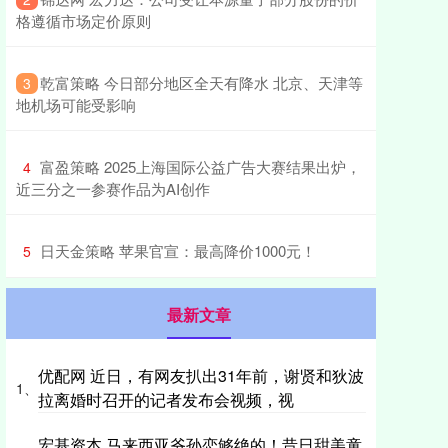
格遵循市场定价原则
​乾富策略 今日部分地区全天有降水 北京、天津等
3
地机场可能受影响
​富盈策略 2025上海国际公益广告大赛结果出炉，
4
近三分之一参赛作品为AI创作
​日天金策略 苹果官宣：最高降价1000元！
5
最新文章
优配网 近日，有网友扒出31年前，谢贤和狄波
1、
拉离婚时召开的记者发布会视频，视
宏基资本 马来西亚爷孙恋够绝的！昔日甜美童