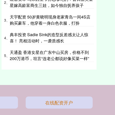
2、
星嫁高龄富商生三娃，如今独自抚养孩子
天宇配资 50岁黄晓明现身老家青岛一间4S店
3、
购买豪车，他穿着一身白色衣服，打扮
典丰投资 Sadie Sink的造型反差感太让人惊
4、
喜！ 亮相活动时，一袭质感长
天通盈 香港女星在广东中山买房，价格不到
5、
200万港币，坦言“连老公都说好像买菜一样”
在线配资开户