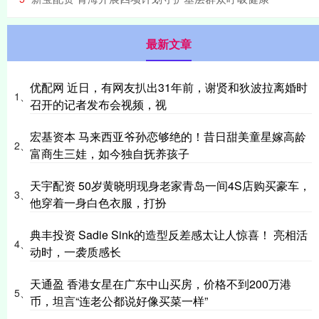
最新文章
优配网 近日，有网友扒出31年前，谢贤和狄波拉离婚时
1、
召开的记者发布会视频，视
宏基资本 马来西亚爷孙恋够绝的！昔日甜美童星嫁高龄
2、
富商生三娃，如今独自抚养孩子
天宇配资 50岁黄晓明现身老家青岛一间4S店购买豪车，
3、
他穿着一身白色衣服，打扮
典丰投资 Sadie Sink的造型反差感太让人惊喜！ 亮相活
4、
动时，一袭质感长
天通盈 香港女星在广东中山买房，价格不到200万港
5、
币，坦言“连老公都说好像买菜一样”