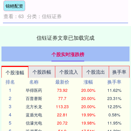
锦鲤配资
合作，....
查看：
63
分类：
信钰证券
信钰证券文章已加载完成
个股实时涨跌榜
个股跌幅
个股流入
个股流出
换手率
个股涨幅
排名
名称
最新价
涨幅
换手率
1
毕得医药
73.92
20.00%
11.62%
2
百普赛斯
77.7
20.00%
23.31%
3
北方长龙
113.23
20.00%
12.25%
4
蓝盾光电
22.81
19.99%
0.58%
5
信濠光电
20.72
19.98%
11.95%
6
近岸蛋白
54.9
17.51%
11.39%