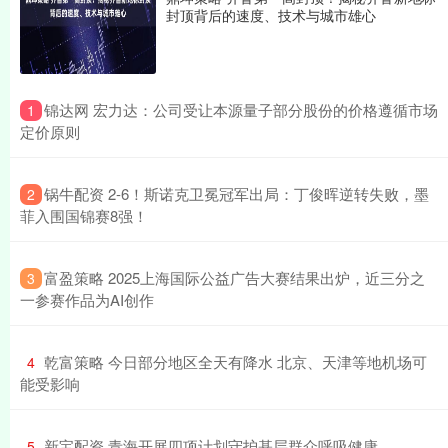
封顶背后的速度、技术与城市雄心
​锦达网 宏力达：公司受让本源量子部分股份的价格遵循市场
1
定价原则
​锅牛配资 2-6！斯诺克卫冕冠军出局：丁俊晖逆转失败，墨
2
菲入围国锦赛8强！
​富盈策略 2025上海国际公益广告大赛结果出炉，近三分之
3
一参赛作品为AI创作
​乾富策略 今日部分地区全天有降水 北京、天津等地机场可
4
能受影响
​新宝配资 青海开展四项计划守护基层群众呼吸健康
5