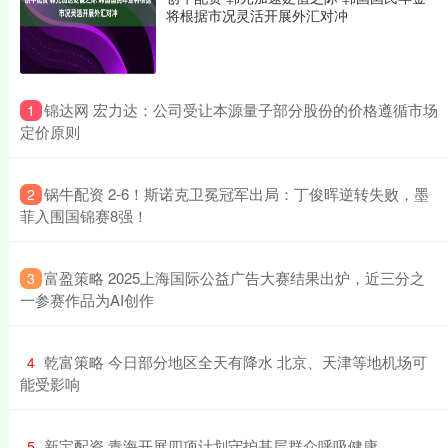
将根据市况灵活开展外汇对冲
​锦达网 宏力达：公司受让本源量子部分股份的价格遵循市场
1
定价原则
​锅牛配资 2-6！斯诺克卫冕冠军出局：丁俊晖逆转失败，墨
2
菲入围国锦赛8强！
​富盈策略 2025上海国际公益广告大赛结果出炉，近三分之
3
一参赛作品为AI创作
​乾富策略 今日部分地区全天有降水 北京、天津等地机场可
4
能受影响
​新宝配资 青海开展四项计划守护基层群众呼吸健康
5