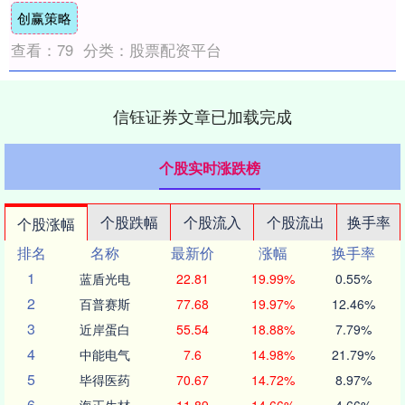
创赢策略
中集....
查看：
79
分类：
股票配资平台
信钰证券文章已加载完成
个股实时涨跌榜
个股跌幅
个股流入
个股流出
换手率
个股涨幅
排名
名称
最新价
涨幅
换手率
1
蓝盾光电
22.81
19.99%
0.55%
2
百普赛斯
77.68
19.97%
12.46%
3
近岸蛋白
55.54
18.88%
7.79%
4
中能电气
7.6
14.98%
21.79%
5
毕得医药
70.67
14.72%
8.97%
6
海正生材
11.89
14.66%
4.66%