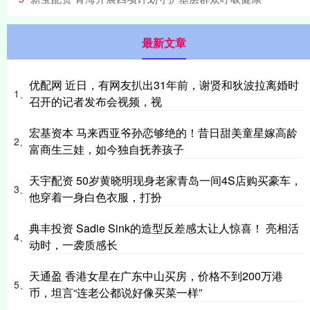
最新文章
优配网 近日，有网友扒出31年前，谢贤和狄波拉离婚时
1、
召开的记者发布会视频，视
宏基资本 马来西亚爷孙恋够绝的！昔日甜美童星嫁高龄
2、
富商生三娃，如今独自抚养孩子
天宇配资 50岁黄晓明现身老家青岛一间4S店购买豪车，
3、
他穿着一身白色衣服，打扮
典丰投资 Sadie Sink的造型反差感太让人惊喜！ 亮相活
4、
动时，一袭质感长
天通盈 香港女星在广东中山买房，价格不到200万港
5、
币，坦言“连老公都说好像买菜一样”