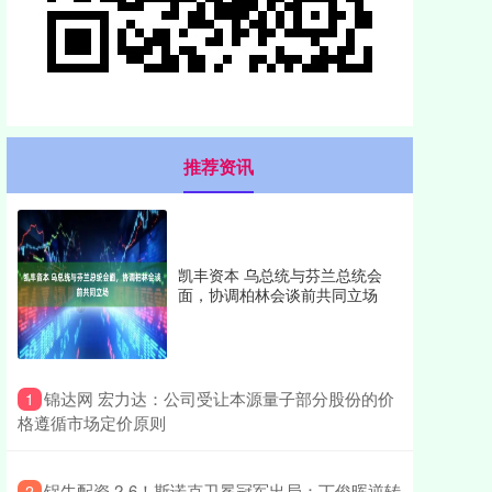
推荐资讯
凯丰资本 乌总统与芬兰总统会
面，协调柏林会谈前共同立场
​锦达网 宏力达：公司受让本源量子部分股份的价
1
格遵循市场定价原则
​锅牛配资 2-6！斯诺克卫冕冠军出局：丁俊晖逆转
2