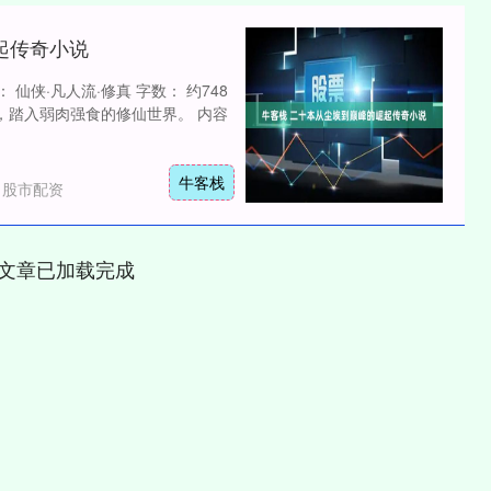
起传奇小说
 仙侠·凡人流·修真 字数： 约748
，踏入弱肉强食的修仙世界。 内容
牛客栈
：股市配资
文章已加载完成