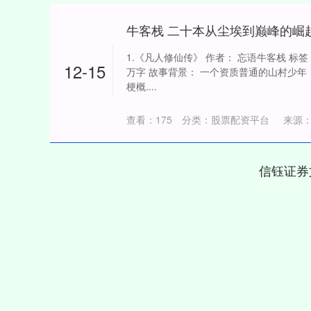
牛客栈 二十本从尘埃到巅峰的崛
1.《凡人修仙传》 作者： 忘语牛客栈 标签：
12-15
万字 故事背景： 一个资质普通的山村少年
梗概....
查看：
175
分类：
股票配资平台
来源
信钰证券