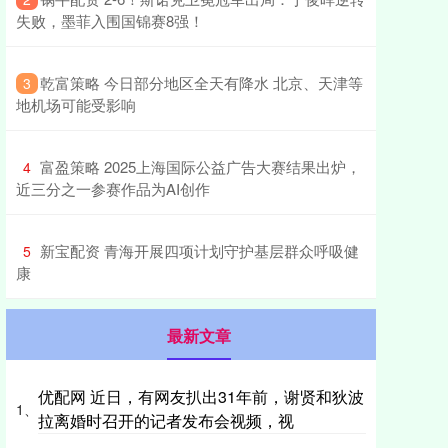
失败，墨菲入围国锦赛8强！
​乾富策略 今日部分地区全天有降水 北京、天津等
3
地机场可能受影响
​富盈策略 2025上海国际公益广告大赛结果出炉，
4
近三分之一参赛作品为AI创作
​新宝配资 青海开展四项计划守护基层群众呼吸健
5
康
最新文章
优配网 近日，有网友扒出31年前，谢贤和狄波
1、
拉离婚时召开的记者发布会视频，视