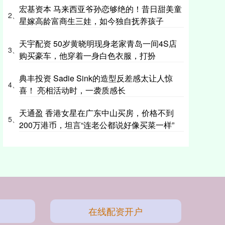
宏基资本 马来西亚爷孙恋够绝的！昔日甜美童
2、
星嫁高龄富商生三娃，如今独自抚养孩子
天宇配资 50岁黄晓明现身老家青岛一间4S店
3、
购买豪车，他穿着一身白色衣服，打扮
典丰投资 Sadie Sink的造型反差感太让人惊
4、
喜！ 亮相活动时，一袭质感长
天通盈 香港女星在广东中山买房，价格不到
5、
200万港币，坦言“连老公都说好像买菜一样”
在线配资开户