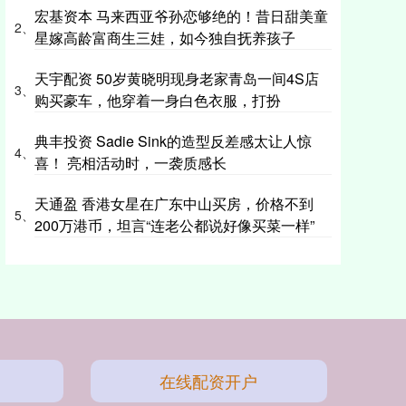
宏基资本 马来西亚爷孙恋够绝的！昔日甜美童
2、
星嫁高龄富商生三娃，如今独自抚养孩子
天宇配资 50岁黄晓明现身老家青岛一间4S店
3、
购买豪车，他穿着一身白色衣服，打扮
典丰投资 Sadie Sink的造型反差感太让人惊
4、
喜！ 亮相活动时，一袭质感长
天通盈 香港女星在广东中山买房，价格不到
5、
200万港币，坦言“连老公都说好像买菜一样”
在线配资开户