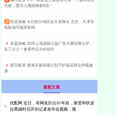
失败，墨菲入围国锦赛8强！
​乾富策略 今日部分地区全天有降水 北京、天津等
3
地机场可能受影响
​富盈策略 2025上海国际公益广告大赛结果出炉，
4
近三分之一参赛作品为AI创作
​新宝配资 青海开展四项计划守护基层群众呼吸健
5
康
最新文章
优配网 近日，有网友扒出31年前，谢贤和狄波
1、
拉离婚时召开的记者发布会视频，视