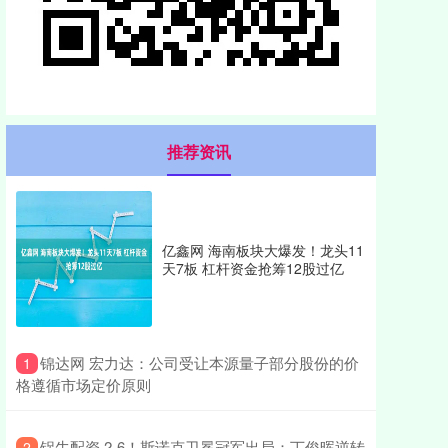
推荐资讯
亿鑫网 海南板块大爆发！龙头11
天7板 杠杆资金抢筹12股过亿
​锦达网 宏力达：公司受让本源量子部分股份的价
1
格遵循市场定价原则
​锅牛配资 2-6！斯诺克卫冕冠军出局：丁俊晖逆转
2