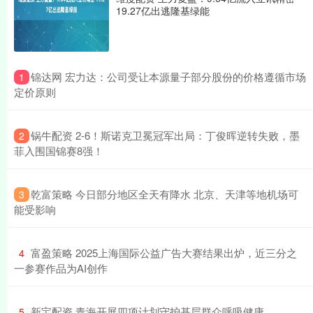
19.27亿出逃隆基绿能
​锦达网 宏力达：公司受让本源量子部分股份的价格遵循市场
1
定价原则
​锅牛配资 2-6！斯诺克卫冕冠军出局：丁俊晖逆转失败，墨
2
菲入围国锦赛8强！
​乾富策略 今日部分地区全天有降水 北京、天津等地机场可
3
能受影响
​富盈策略 2025上海国际公益广告大赛结果出炉，近三分之
4
一参赛作品为AI创作
​新宝配资 青海开展四项计划守护基层群众呼吸健康
5