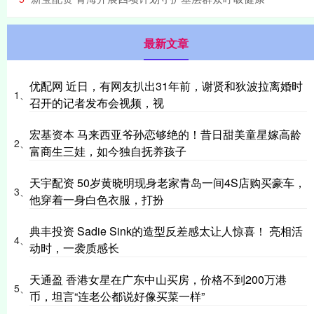
最新文章
优配网 近日，有网友扒出31年前，谢贤和狄波拉离婚时
1、
召开的记者发布会视频，视
宏基资本 马来西亚爷孙恋够绝的！昔日甜美童星嫁高龄
2、
富商生三娃，如今独自抚养孩子
天宇配资 50岁黄晓明现身老家青岛一间4S店购买豪车，
3、
他穿着一身白色衣服，打扮
典丰投资 Sadie Sink的造型反差感太让人惊喜！ 亮相活
4、
动时，一袭质感长
天通盈 香港女星在广东中山买房，价格不到200万港
5、
币，坦言“连老公都说好像买菜一样”