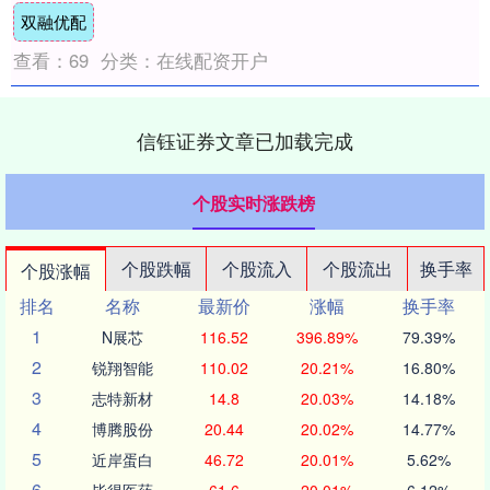
双融优配
查看：
69
分类：
在线配资开户
信钰证券文章已加载完成
个股实时涨跌榜
个股跌幅
个股流入
个股流出
换手率
个股涨幅
排名
名称
最新价
涨幅
换手率
1
N展芯
116.52
396.89%
79.39%
2
锐翔智能
110.02
20.21%
16.80%
3
志特新材
14.8
20.03%
14.18%
4
博腾股份
20.44
20.02%
14.77%
5
近岸蛋白
46.72
20.01%
5.62%
6
毕得医药
61.6
20.01%
6.12%