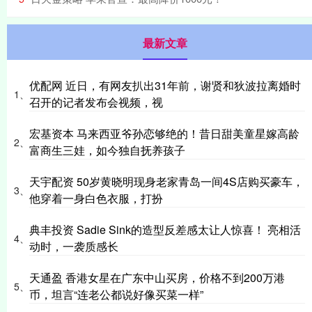
最新文章
优配网 近日，有网友扒出31年前，谢贤和狄波拉离婚时
1、
召开的记者发布会视频，视
宏基资本 马来西亚爷孙恋够绝的！昔日甜美童星嫁高龄
2、
富商生三娃，如今独自抚养孩子
天宇配资 50岁黄晓明现身老家青岛一间4S店购买豪车，
3、
他穿着一身白色衣服，打扮
典丰投资 Sadie Sink的造型反差感太让人惊喜！ 亮相活
4、
动时，一袭质感长
天通盈 香港女星在广东中山买房，价格不到200万港
5、
币，坦言“连老公都说好像买菜一样”