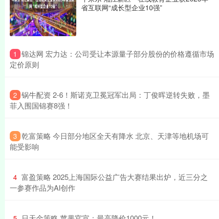
省互联网“成长型企业10强”
​锦达网 宏力达：公司受让本源量子部分股份的价格遵循市场
1
定价原则
​锅牛配资 2-6！斯诺克卫冕冠军出局：丁俊晖逆转失败，墨
2
菲入围国锦赛8强！
​乾富策略 今日部分地区全天有降水 北京、天津等地机场可
3
能受影响
​富盈策略 2025上海国际公益广告大赛结果出炉，近三分之
4
一参赛作品为AI创作
​日天金策略 苹果官宣：最高降价1000元！
5