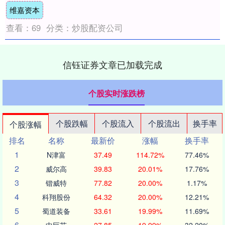
维嘉资本
举威胁....
查看：
69
分类：
炒股配资公司
信钰证券文章已加载完成
个股实时涨跌榜
个股跌幅
个股流入
个股流出
换手率
个股涨幅
排名
名称
最新价
涨幅
换手率
1
N津富
37.49
114.72%
77.46%
2
威尔高
39.83
20.01%
17.76%
3
锴威特
77.82
20.00%
1.17%
4
科翔股份
64.32
20.00%
12.21%
5
蜀道装备
33.61
19.99%
11.69%
6
中巨芯
27.85
19.99%
32.20%