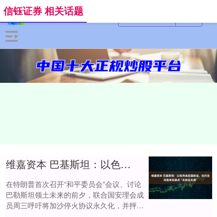
信钰证券 相关话题
维嘉资本 巴基斯坦：以色列违反国际法，在约旦河西岸定居点“无效且无用”
在特朗普首次召开“和平委员会”会议、讨论
巴勒斯坦领土未来的前夕，联合国安理会成
员周三呼吁将加沙停火协议永久化，并抨击
以色列扩大在约旦河西岸控制的努力，称此