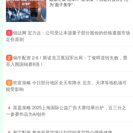
为“面子美学”
​锦达网 宏力达：公司受让本源量子部分股份的价格遵循市场
1
定价原则
​锅牛配资 2-6！斯诺克卫冕冠军出局：丁俊晖逆转失败，墨
2
菲入围国锦赛8强！
​乾富策略 今日部分地区全天有降水 北京、天津等地机场可
3
能受影响
​富盈策略 2025上海国际公益广告大赛结果出炉，近三分之
4
一参赛作品为AI创作
​新宝配资 青海开展四项计划守护基层群众呼吸健康
5