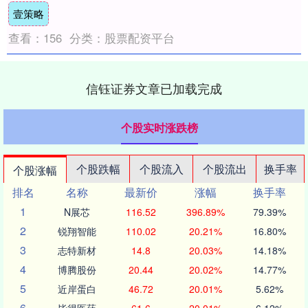
壹策略
查看：
156
分类：
股票配资平台
信钰证券文章已加载完成
个股实时涨跌榜
个股跌幅
个股流入
个股流出
换手率
个股涨幅
排名
名称
最新价
涨幅
换手率
1
N展芯
116.52
396.89%
79.39%
2
锐翔智能
110.02
20.21%
16.80%
3
志特新材
14.8
20.03%
14.18%
4
博腾股份
20.44
20.02%
14.77%
5
近岸蛋白
46.72
20.01%
5.62%
6
毕得医药
61.6
20.01%
6.12%