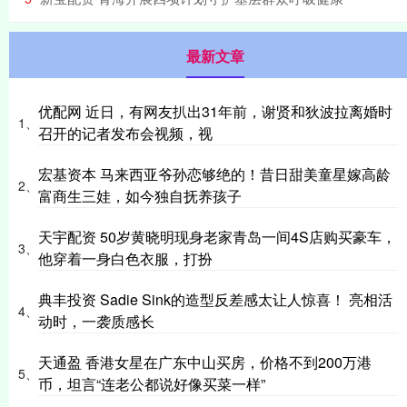
最新文章
优配网 近日，有网友扒出31年前，谢贤和狄波拉离婚时
1、
召开的记者发布会视频，视
宏基资本 马来西亚爷孙恋够绝的！昔日甜美童星嫁高龄
2、
富商生三娃，如今独自抚养孩子
天宇配资 50岁黄晓明现身老家青岛一间4S店购买豪车，
3、
他穿着一身白色衣服，打扮
典丰投资 Sadie Sink的造型反差感太让人惊喜！ 亮相活
4、
动时，一袭质感长
天通盈 香港女星在广东中山买房，价格不到200万港
5、
币，坦言“连老公都说好像买菜一样”