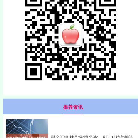
推荐资讯
融金汇银 枯草坪“喷绿漆”，别让科技养护沦