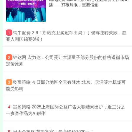
播——打破局限，重塑信念
​锅牛配资 2-6！斯诺克卫冕冠军出局：丁俊晖逆转失败，墨
1
菲入围国锦赛8强！
​锦达网 宏力达：公司受让本源量子部分股份的价格遵循市场
2
定价原则
​乾富策略 今日部分地区全天有降水 北京、天津等地机场可
3
能受影响
​富盈策略 2025上海国际公益广告大赛结果出炉，近三分之
4
一参赛作品为AI创作
​日天金策略 苹果官宣：最高降价1000元！
5