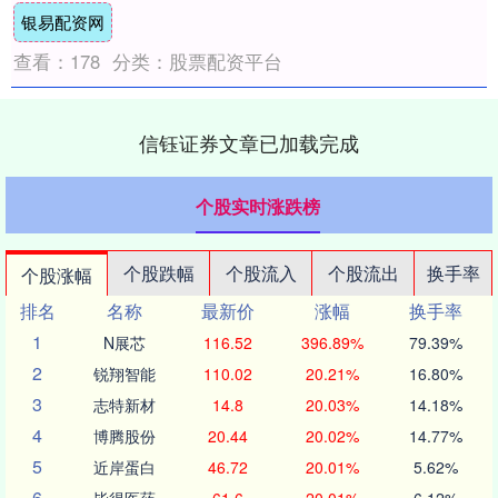
银易配资网
查看：
178
分类：
股票配资平台
信钰证券文章已加载完成
个股实时涨跌榜
个股跌幅
个股流入
个股流出
换手率
个股涨幅
排名
名称
最新价
涨幅
换手率
1
N展芯
116.52
396.89%
79.39%
2
锐翔智能
110.02
20.21%
16.80%
3
志特新材
14.8
20.03%
14.18%
4
博腾股份
20.44
20.02%
14.77%
5
近岸蛋白
46.72
20.01%
5.62%
6
毕得医药
61.6
20.01%
6.12%