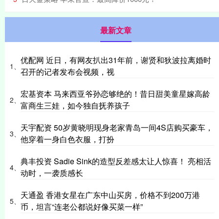
最新文章
优配网 近日，有网友扒出31年前，谢贤和狄波拉离婚时
1、
召开的记者发布会视频，视
宏基资本 马来西亚爷孙恋够绝的！昔日甜美童星嫁高龄
2、
富商生三娃，如今独自抚养孩子
天宇配资 50岁黄晓明现身老家青岛一间4S店购买豪车，
3、
他穿着一身白色衣服，打扮
典丰投资 Sadie Sink的造型反差感太让人惊喜！ 亮相活
4、
动时，一袭质感长
天通盈 香港女星在广东中山买房，价格不到200万港
5、
币，坦言“连老公都说好像买菜一样”