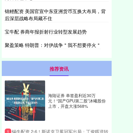
锦鲤配资 美国官宣中东亚洲货币互换大布局，背
后深层战略布局藏不住
宝牛配 券商年报折射行业转型发展趋势
聚盈策略 特朗普：对伊战争＂我不想要停火＂
推荐资讯
海陆证券 单签盈利近30万
元！“国产GPU第二股”沐曦股份
上市，开盘大涨568%
​锅牛配资 2-6！斯诺克卫冕冠军出局：丁俊晖逆转
1