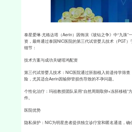
上证指数
3900.35
-1.00
-0.01%
21.92
泰星爱琳·尤格达塔（Aerin）因饰演《玻钻之争》中“九
资，最终通过泰国NIC医院的第三代试管婴儿技术（PGT）于
细节：
技术方案与成功关键瑶鸿配资
第三代试管婴儿技术：NIC医院通过胚胎植入前遗传学筛查
险，尤其适合Aerin因输卵管损伤导致的不孕问题。
个性化治疗：玛祖教授团队采用“自然周期取卵+冻胚移植”
件。
医院优势
隐私保护：NIC为明星患者提供独立诊疗室和匿名通道，确