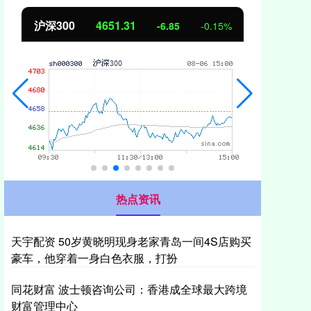
沪深300
4651.31
北
-6.85
-0.15%
热点资讯
天宇配资 50岁黄晓明现身老家青岛一间4S店购买
豪车，他穿着一身白色衣服，打扮
同花财富 波士顿咨询公司：香港成全球最大跨境
财富管理中心