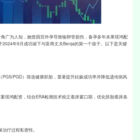
深证成指
14110.12
0.57%
-34.08
-0.24%
珠”一角广为人知，她曾因宫外孕导致输卵管损伤，备孕多年未果瑶鸿配
2024年9月成功诞下与富商丈夫Benja的第一个孩子。以下是关键
（PGS/PGD）筛选健康胚胎，显著提升妊娠成功率并降低遗传病风
方案瑶鸿配资，结合ERA检测技术校正着床窗口期，优化胚胎着床条
保治疗过程私密性。