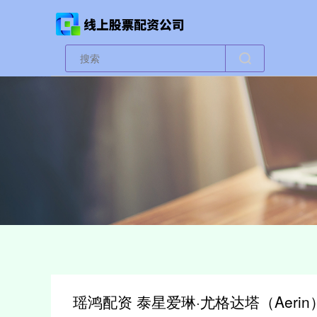
瑶鸿配资 泰星爱琳·尤格达塔（Aer