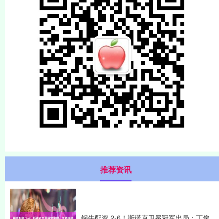
推荐资讯
锅牛配资 2-6！斯诺克卫冕冠军出局：丁俊