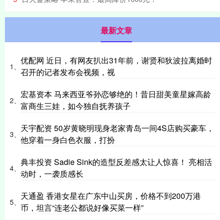
最新文章
优配网 近日，有网友扒出31年前，谢贤和狄波拉离婚时
1、
召开的记者发布会视频，视
宏基资本 马来西亚爷孙恋够绝的！昔日甜美童星嫁高龄
2、
富商生三娃，如今独自抚养孩子
天宇配资 50岁黄晓明现身老家青岛一间4S店购买豪车，
3、
他穿着一身白色衣服，打扮
典丰投资 Sadie Sink的造型反差感太让人惊喜！ 亮相活
4、
动时，一袭质感长
天通盈 香港女星在广东中山买房，价格不到200万港
5、
币，坦言“连老公都说好像买菜一样”