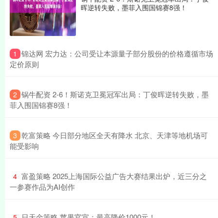
晖逆转失败，墨菲入围国锦赛8强！
​锦达网 宏力达：公司受让本源量子部分股份的价格遵循市场
1
定价原则
​锅牛配资 2-6！斯诺克卫冕冠军出局：丁俊晖逆转失败，墨
2
菲入围国锦赛8强！
​乾富策略 今日部分地区全天有降水 北京、天津等地机场可
3
能受影响
​富盈策略 2025上海国际公益广告大赛结果出炉，近三分之
4
一参赛作品为AI创作
​日天金策略 苹果官宣：最高降价1000元！
5