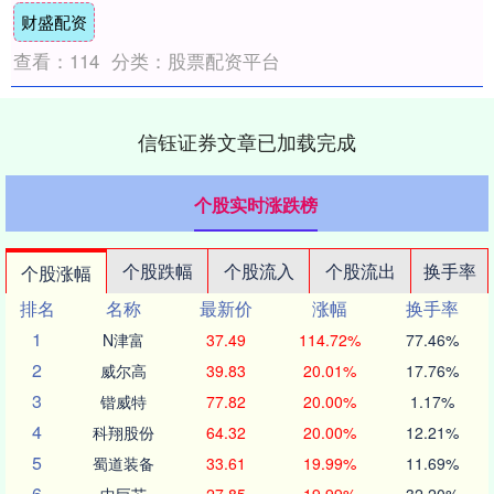
财盛配资
盛....
查看：
114
分类：
股票配资平台
信钰证券文章已加载完成
个股实时涨跌榜
个股跌幅
个股流入
个股流出
换手率
个股涨幅
排名
名称
最新价
涨幅
换手率
1
N津富
37.49
114.72%
77.46%
2
威尔高
39.83
20.01%
17.76%
3
锴威特
77.82
20.00%
1.17%
4
科翔股份
64.32
20.00%
12.21%
5
蜀道装备
33.61
19.99%
11.69%
6
中巨芯
27.85
19.99%
32.20%