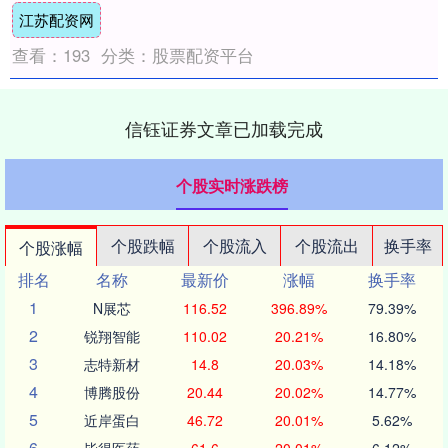
江苏配资网
查看：
193
分类：
股票配资平台
信钰证券文章已加载完成
个股实时涨跌榜
个股跌幅
个股流入
个股流出
换手率
个股涨幅
排名
名称
最新价
涨幅
换手率
1
N展芯
116.52
396.89%
79.39%
2
锐翔智能
110.02
20.21%
16.80%
3
志特新材
14.8
20.03%
14.18%
4
博腾股份
20.44
20.02%
14.77%
5
近岸蛋白
46.72
20.01%
5.62%
6
毕得医药
61.6
20.01%
6.12%