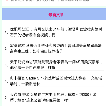
最新文章
优配网 近日，有网友扒出31年前，谢贤和狄波拉离婚时
1、
召开的记者发布会视频，视
宏基资本 马来西亚爷孙恋够绝的！昔日甜美童星嫁高龄
2、
富商生三娃，如今独自抚养孩子
天宇配资 50岁黄晓明现身老家青岛一间4S店购买豪车，
3、
他穿着一身白色衣服，打扮
典丰投资 Sadie Sink的造型反差感太让人惊喜！ 亮相活
4、
动时，一袭质感长
天通盈 香港女星在广东中山买房，价格不到200万港
5、
币，坦言“连老公都说好像买菜一样”