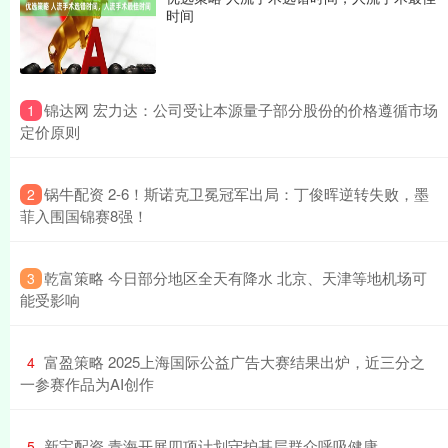
时间
​锦达网 宏力达：公司受让本源量子部分股份的价格遵循市场
1
定价原则
​锅牛配资 2-6！斯诺克卫冕冠军出局：丁俊晖逆转失败，墨
2
菲入围国锦赛8强！
​乾富策略 今日部分地区全天有降水 北京、天津等地机场可
3
能受影响
​富盈策略 2025上海国际公益广告大赛结果出炉，近三分之
4
一参赛作品为AI创作
​新宝配资 青海开展四项计划守护基层群众呼吸健康
5