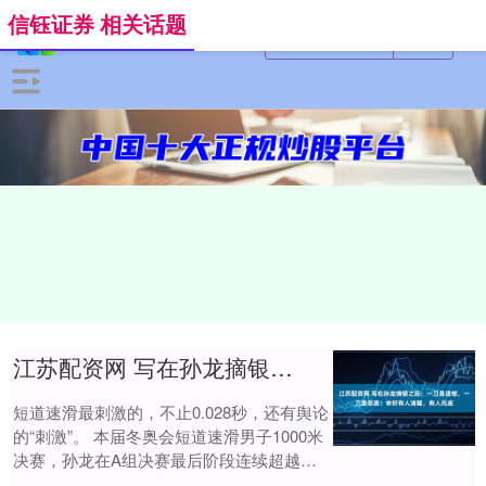
信钰证券 相关话题
江苏配资网 写在孙龙摘银之后：一刀是遗憾，一刀是恶意！幸好有人清醒，有人托底
短道速滑最刺激的，不止0.028秒，还有舆论
的“刺激”。 本届冬奥会短道速滑男子1000米
决赛，孙龙在A组决赛最后阶段连续超越，
以1分24秒565摘银，距金牌只....